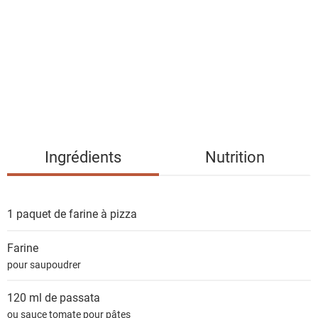
t
e
d
e
s
i
n
g
Ingrédients
Nutrition
r
é
d
1 paquet de
farine à pizza
i
e
Farine
n
pour saupoudrer
t
s
120 ml de
passata
ou sauce tomate pour pâtes