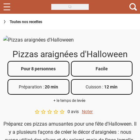
Skip
to
Recettes
Toutes nos recettes
main
content
Inspirations
Conseils
Pizzas araignées d'Halloween
Menu de la semaine
Pour 8 personnes
Facile
Actus
Préparation :
20 min
Cuisson :
12 min
Téléchargez l'app Saveurs Recettes
+ le temps de levée
Index des recettes
0 avis
Noter
A star rating of 0 out of 5.
Guide d'achat
Préparez ces pizzas amusantes pour une fête d'Halloween. Il
y a plusieurs façons de créer le décor d'araignées : nous
avons utilisé des olives et du salami, mais de fines lamelles