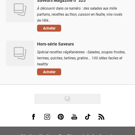
Saveurs Magazine n° 325
À découvrir dans ce numéro : des salades aux mille
parfums, recettes au thon, cuisson en feuille, vins rosés
de l'été...
Acheter
Hors-série Saveurs
Spécial recettes végétariennes - Salades, soupes froides,
terrines, quiches, tartines, gratins... 100 idées faciles et
healthy
Acheter
Visit us on Facebook
Visit us on Instagram
Visit us on Pinterest
Visit us on Youtube
Visit us on Tiktok
Visit us on Rss