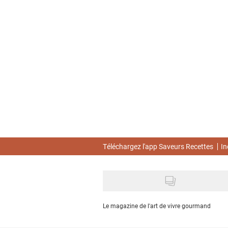
Skip
to
main
content
Téléchargez l'app Saveurs Recettes
In
Le magazine de l'art de vivre gourmand