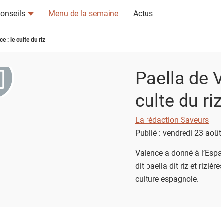
onseils
Menu de la semaine
Actus
e : le culte du riz
Paella de V
culte du ri
tsapp
n ami
La rédaction Saveurs
Publié : vendredi 23 aoû
Valence a donné à l’Espa
dit paella dit riz et rizi
culture espagnole.