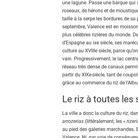
r
une lagune. Passe une barque qui
2
roseaux, de hérons et de moustiqu
0
taille à la serpe les bordures de s
septembre, Valence est en moisson. 
plus célèbres rizières du monde. De
d’Espagne au ixe siècle, ses marécag
culture au XVIIIe siècle, parce qu’
vain. Progressivement, le lac centra
réseau très dense de canaux permit d
partir du XIXe siècle, tant de coupo
grâce au commerce du riz de l’Albu
Le riz à toutes le
La ville a donc la culture du riz, d
arrozerias
(littéralement, les «
rizer
au pied des galeries marchandes. E
Valence. Ni, par voie de conséquenc