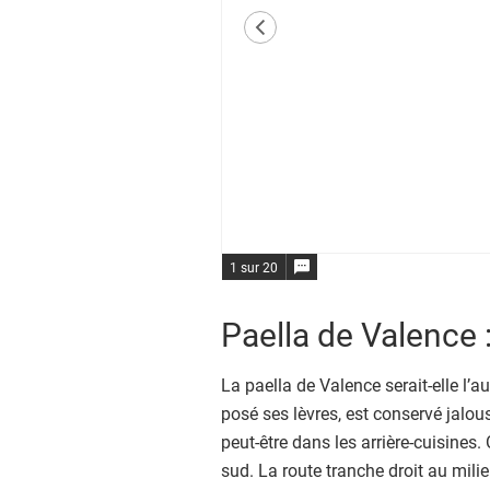
a
élément previous
g
e
d
e
l
'
é
l
é
1 sur 20
m
e
Paella de Valence : 
n
t
La paella de Valence serait-elle l’aut
1
posé ses lèvres, est conservé jalou
s
peut-être dans les arrière-cuisines.
u
sud. La route tranche droit au mil