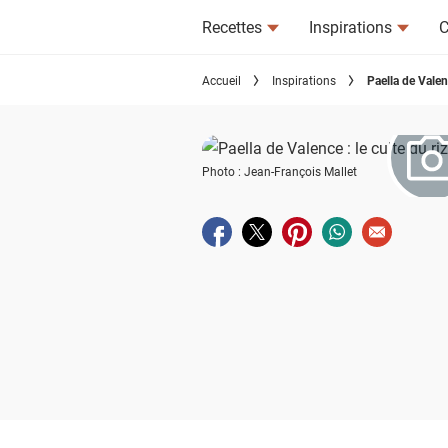
Recettes
Inspirations
C
Accueil
Inspirations
Paella de Valenc
Photo : Jean-François Mallet
Partager sur facebook
Partager sur twitter
Partager sur pinterest
Partager sur wha
Envoyer à u