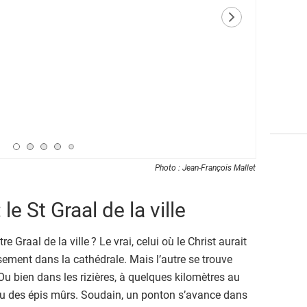
élément next
Page 1
Page 2
Page 3
Page 4
Page 5
Photo : Jean-François Mallet
le St Graal de la ville
re Graal de la ville ? Le vrai, celui où le Christ aurait
sement dans la cathédrale. Mais l’autre se trouve
 Ou bien dans les rizières, à quelques kilomètres au
ieu des épis mûrs. Soudain, un ponton s’avance dans