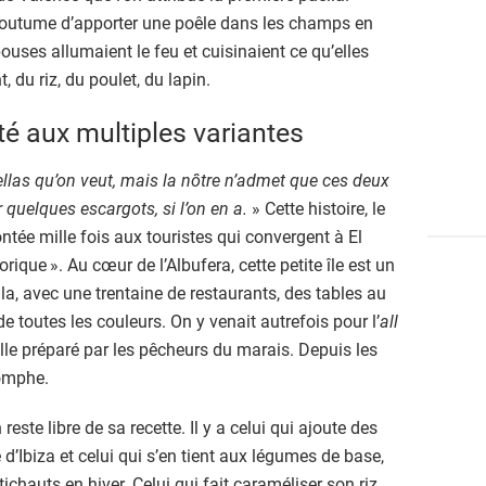
coutume d’apporter une poêle dans les champs en
ouses allumaient le feu et cuisinaient ce qu’elles
 du riz, du poulet, du lapin.
ité aux multiples variantes
aellas qu’on veut, mais la nôtre n’admet que ces deux
 quelques escargots, si l’on en a.
» Cette histoire, le
ntée mille fois aux touristes qui convergent à El
rique ». Au cœur de l’Albufera, cette petite île est un
la, avec une trentaine de restaurants, des tables au
 toutes les couleurs. On y venait autrefois pour l’
all
ille préparé par les pêcheurs du marais. Depuis les
iomphe.
este libre de sa recette. Il y a celui qui ajoute des
d’Ibiza et celui qui s’en tient aux légumes de base,
tichauts en hiver. Celui qui fait caraméliser son riz