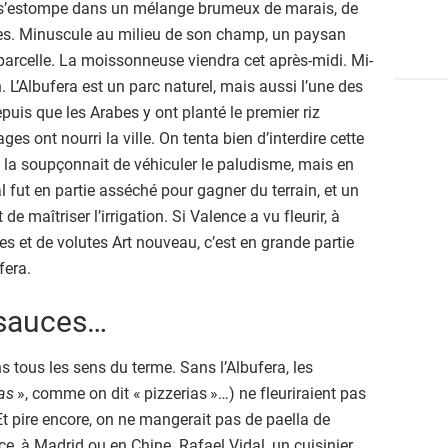
 s’estompe dans un mélange brumeux de marais, de
es. Minuscule au milieu de son champ, un paysan
a parcelle. La moissonneuse viendra cet après-midi. Mi-
L’Albufera est un parc naturel, mais aussi l’une des
puis que les Arabes y ont planté le premier riz
es ont nourri la ville. On tenta bien d’interdire cette
on la soupçonnait de véhiculer le paludisme, mais en
l fut en partie asséché pour gagner du terrain, et un
e maîtriser l’irrigation. Si Valence a vu fleurir, à
les et de volutes Art nouveau, c’est en grande partie
fera.
s sauces…
ans tous les sens du terme. Sans l’Albufera, les
ias
», comme on dit « pizzerias »…) ne fleuriraient pas
t pire encore, on ne mangerait pas de paella de
e, à Madrid ou en Chine. Rafael Vidal, un cuisinier