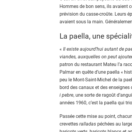
Hommes de bon sens, ils avaient 
prévision du casse-croûte. Leurs ép
avaient sous la main. Généralement,
La paella, une spécial
«
Il existe aujourd’hui autant de p
viandes, auxquelles on peut ajouter
patron du restaurant Mateu l’a raco
Palmar en quête d’une paella « histo
peu le Mont-Saint-Michel de la pael
bord des canaux et des enseignes de
i pebre
, une sorte de ragoût d’angu
années 1960, c’est la paella qui tr
Passée cette mise au point, chacun r
crevettes
ralladas
péchées au large 
haricots verts, haricots blancs et ar