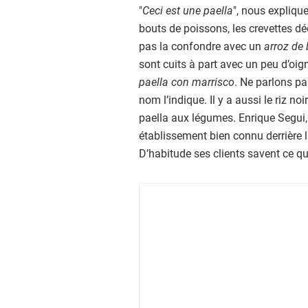
"
Ceci est une paella
", nous expliqu
bouts de poissons, les crevettes dé
pas la confondre avec un
arroz de
sont cuits à part avec un peu d’oig
paella con marrisco
. Ne parlons pas
nom l’indique. Il y a aussi le riz no
paella aux légumes. Enrique Segui, 
établissement bien connu derrière l
D’habitude ses clients savent ce qu’i
A
f
f
i
c
h