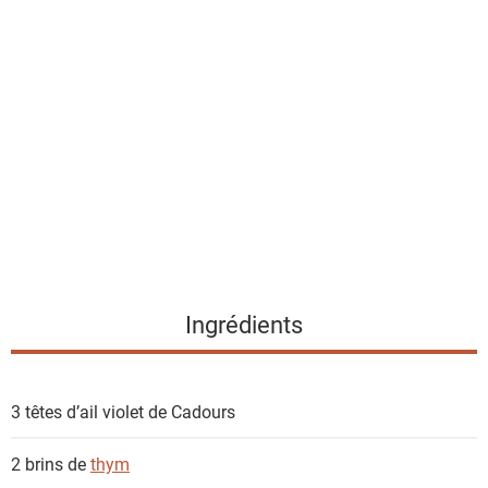
l
i
s
t
e
d
e
s
i
n
g
Ingrédients
r
é
d
3 têtes
d’ail violet de Cadours
i
e
2 brins de
thym
n