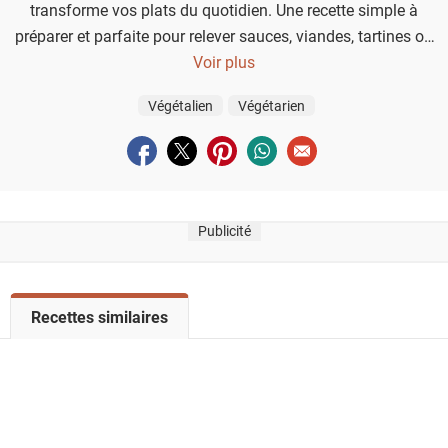
transforme vos plats du quotidien. Une recette simple à
préparer et parfaite pour relever sauces, viandes, tartines ou
légumes rôtis.
Voir plus
Végétalien
Végétarien
Partager sur facebook
Partager sur twitter
Partager sur pinterest
Partager sur whatsapp
Envoyer à un ami
Publicité
V
Recettes similaires
o
i
r
l
a