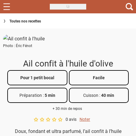
Skip
to
Recettes
Toutes nos recettes
main
content
Inspirations
Photo : Éric Fénot
Conseils
Menu de la semaine
Ail confit à l'huile d'olive
Actus
Pour 1 petit bocal
Facile
Téléchargez l'app Saveurs Recettes
Préparation :
5 min
Cuisson :
40 min
Index des recettes
+ 30 min de repos
Guide d'achat
0 avis
Noter
A star rating of 0 out of 5.
Doux, fondant et ultra parfumé, l’ail confit à l’huile