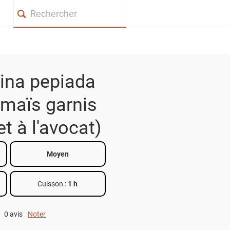
Search
ina pepiada
 maïs garnis
et à l'avocat)
Moyen
Cuisson :
1 h
0 avis
Noter
0 out of 5.