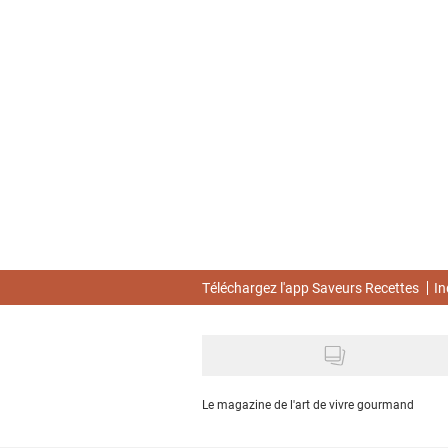
Skip
to
main
content
Téléchargez l'app Saveurs Recettes
In
Le magazine de l'art de vivre gourmand