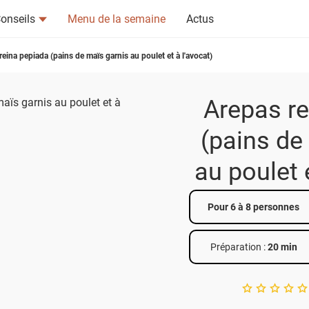
onseils
Menu de la semaine
Actus
reina pepiada (pains de maïs garnis au poulet et à l'avocat)
Arepas re
(pains de
au poulet 
tsapp
n ami
Pour 6 à 8 personnes
Préparation :
20 min
A star rating of 