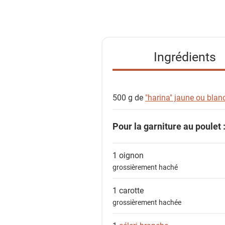
i
s
t
e
Ingrédients
d
e
s
500 g de
"harina" jaune ou blan
i
n
Pour la garniture au poulet 
g
r
é
1
oignon
d
grossièrement haché
i
1
carotte
e
grossièrement hachée
n
t