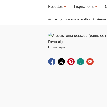
Recettes
Inspirations
C
Accueil
Toutes nos recettes
Arepas 
Emma Boyns
Partager sur facebook
Partager sur twitter
Partager sur pinterest
Partager sur wha
Envoyer à u