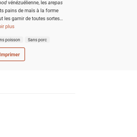
food
vénézuélienne, les
arepas
its pains de maïs à la forme
t les garnir de toutes sortes
ne des garnitures les plus
ir plus
 est la "reina pepiada" : un
ns poisson
Sans porc
'avocat et de mayonnaise.
Imprimer