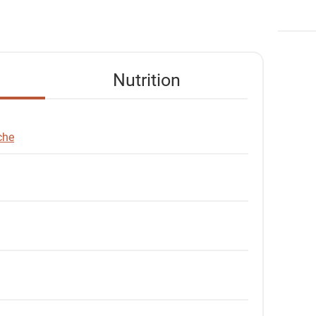
Nutrition
che
: