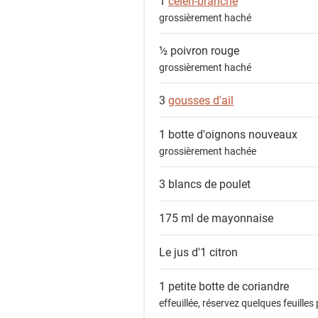
1
céleri-branche
s
grossièrement haché
½
poivron rouge
grossièrement haché
3
gousses d'ail
1 botte
d'oignons nouveaux
grossièrement hachée
3
blancs de poulet
175 ml de
mayonnaise
Le jus d'1
citron
1 petite botte de
coriandre
effeuillée, réservez quelques feuilles 