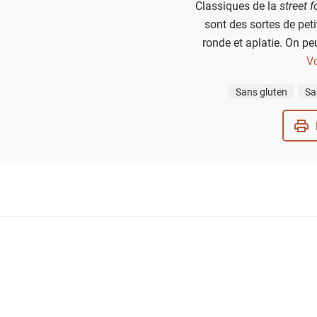
Classiques de la
street 
sont des sortes de pet
ronde et aplatie. On peu
d’ingrédients, mais u
Vo
populaires du Venezuela
Sans gluten
Sa
mélange de poulet, d