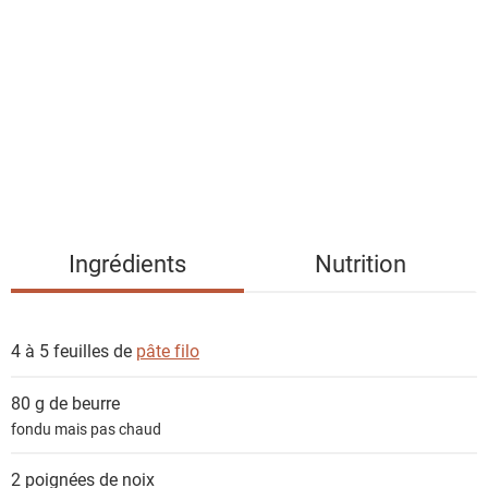
s
t
e
d
e
s
i
n
g
Ingrédients
Nutrition
r
é
d
4 à 5 feuilles de
pâte filo
i
e
80 g de
beurre
n
fondu mais pas chaud
t
s
2 poignées de
noix