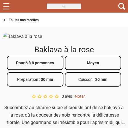
Skip
to
Recettes
Toutes nos recettes
main
content
Inspirations
Conseils
Baklava à la rose
Menu de la semaine
Pour 6 à 8 personnes
Moyen
Actus
Préparation :
30 min
Cuisson :
20 min
Téléchargez l'app Saveurs Recettes
Index des recettes
0 avis
Noter
A star rating of 0 out of 5.
Succombez au charme sucré et croustillant de ce baklava à
Guide d'achat
la rose, où la douceur des noix rencontre la délicatesse
florale. Une gourmandise irrésistible pour l'après-midi, qui