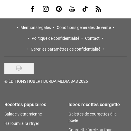
Visit us on Facebook
Visit us on Instagram
Visit us on Pinterest
Visit us on Youtube
Visit us on Tiktok
Visit us on Rss
Mentions légales
Conditions générales de vente
Politique de confidentialité
Contact
Gérer les paramètres de confidentialité
©
ÉDITIONS HUBERT BURDA MÉDIA SAS 2026
Recettes populaires
Idées recettes courgette
Salade vietnamienne
Galettes de courgettes à la
poêle
Halloumi à l'airfryer
Courgette farcie au four