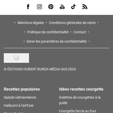
Visit us on Facebook
Visit us on Instagram
Visit us on Pinterest
Visit us on Youtube
Visit us on Tiktok
Visit us on Rss
Mentions légales
Conditions générales de vente
Politique de confidentialité
Contact
Gérer les paramètres de confidentialité
©
ÉDITIONS HUBERT BURDA MÉDIA SAS 2026
Recettes populaires
Idées recettes courgette
Salade vietnamienne
Galettes de courgettes à la
poêle
Halloumi à l'airfryer
Courgette farcie au four