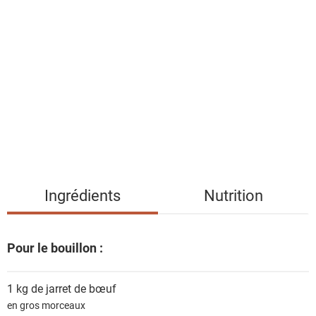
l
i
s
t
e
d
e
s
i
n
g
Ingrédients
Nutrition
r
é
d
Pour le bouillon :
i
e
1 kg de
jarret de bœuf
n
en gros morceaux
t