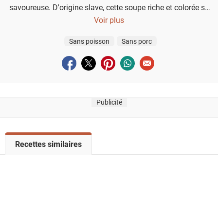
savoureuse. D'origine slave, cette soupe riche et colorée se
déguste simplement avec une cuillerée de crème fraîche et
Voir plus
du pain croustillant.
Sans poisson
Sans porc
Partager sur facebook
Partager sur twitter
Partager sur pinterest
Partager sur whatsapp
Envoyer à un ami
Publicité
V
Recettes similaires
o
i
r
l
a