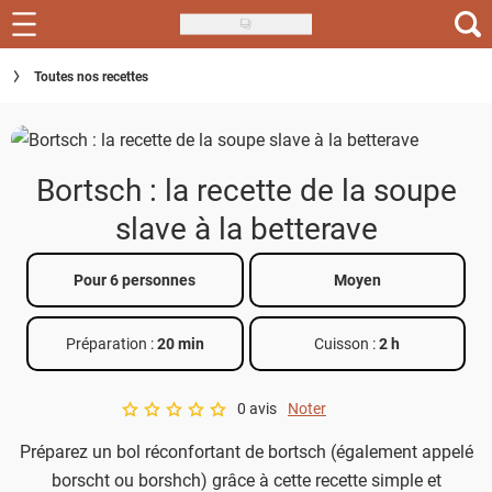
Skip
to
Recettes
Toutes nos recettes
main
content
Inspirations
Conseils
Bortsch : la recette de la soupe
Menu de la semaine
slave à la betterave
Actus
Pour 6 personnes
Moyen
Téléchargez l'app Saveurs Recettes
Préparation :
20 min
Cuisson :
2 h
Index des recettes
0 avis
Noter
Guide d'achat
A star rating of 0 out of 5.
Préparez un bol réconfortant de bortsch (également appelé
borscht ou borshch) grâce à cette recette simple et