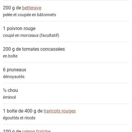
200 g de
betterave
pelée et coupée en bâtonnets
1
poivron rouge
coupé en morceaux (facultatif)
200 g de
tomates concassées
en boîte
6
pruneaux
dénoyautés
½
chou
émincé
1 boîte de 400 g de
haricots rouges
égouttés et rincés
100 g de
crème fraîche