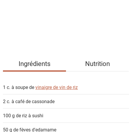
t
e
d
e
s
i
n
g
Ingrédients
Nutrition
r
é
d
1 c. à soupe de
vinaigre de vin de riz
i
e
2 c. à café de
cassonade
n
t
100 g de
riz à sushi
s
50 g de fèves
d'edamame