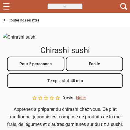
Skip
to
Recettes
Toutes nos recettes
main
content
Inspirations
Conseils
Chirashi sushi
Menu de la semaine
Pour 2 personnes
Facile
Actus
Temps total
:
40 min
Téléchargez l'app Saveurs Recettes
Index des recettes
0 avis
Noter
A star rating of 0 out of 5.
Apprenez à préparer du chirashi chez vous. Ce plat
Guide d'achat
traditionnel japonais est composé de produits de la mer
frais, de légumes et d'autres garnitures sur du riz à sushi.