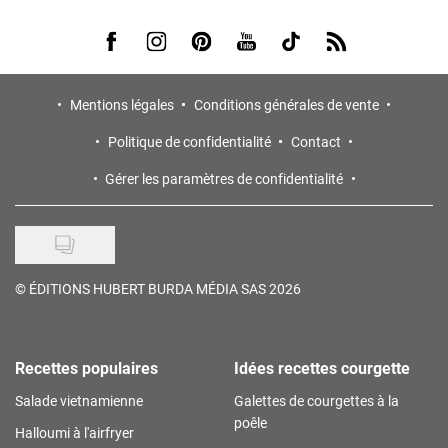
Visit us on Facebook
Visit us on Instagram
Visit us on Pinterest
Visit us on Youtube
Visit us on Tiktok
Visit us on Rss
Mentions légales
Conditions générales de vente
Politique de confidentialité
Contact
Gérer les paramètres de confidentialité
©
ÉDITIONS HUBERT BURDA MÉDIA SAS 2026
Recettes populaires
Idées recettes courgette
Salade vietnamienne
Galettes de courgettes à la
poêle
Halloumi à l'airfryer