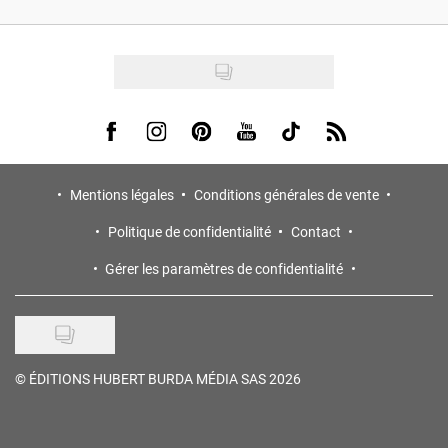
Visit us on Facebook
Visit us on Instagram
Visit us on Pinterest
Visit us on Youtube
Visit us on Tiktok
Visit us on Rss
Mentions légales
Conditions générales de vente
Politique de confidentialité
Contact
Gérer les paramètres de confidentialité
©
ÉDITIONS HUBERT BURDA MÉDIA SAS 2026