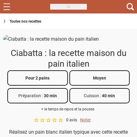
Skip
to
Recettes
Toutes nos recettes
main
content
Inspirations
Conseils
Ciabatta : la recette maison du
Menu de la semaine
pain italien
Actus
Pour 2 pains
Moyen
Téléchargez l'app Saveurs Recettes
Préparation :
30 min
Cuisson :
40 min
Index des recettes
+ le temps de repos et la pousse
Guide d'achat
0 avis
Noter
A star rating of 0 out of 5.
Réalisez un pain blanc italien typique avec cette recette