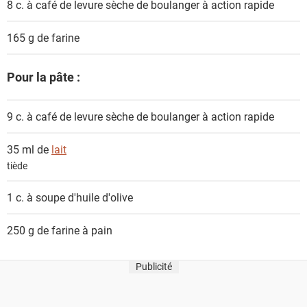
8 c. à café de
levure sèche de boulanger à action rapide
n
t
165 g de
farine
s
Pour la pâte :
9 c. à café de
levure sèche de boulanger à action rapide
35 ml de
lait
tiède
1 c. à soupe
d'huile d'olive
250 g de
farine à pain
Publicité