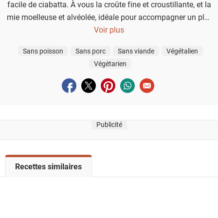
facile de ciabatta. À vous la croûte fine et croustillante, et la
mie moelleuse et alvéolée, idéale pour accompagner un plat
de pâtes ou tremper dans un bon filet d’huile d’olive.
Voir plus
Sans poisson
Sans porc
Sans viande
Végétalien
Végétarien
Partager sur facebook
Partager sur twitter
Partager sur pinterest
Partager sur whatsapp
Envoyer à un ami
Publicité
V
Recettes similaires
o
i
r
l