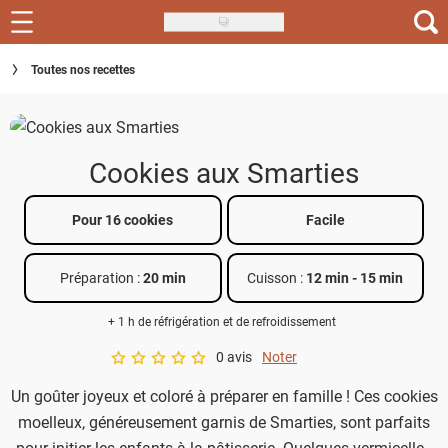
Skip
to
Recettes
Toutes nos recettes
main
content
Inspirations
Conseils
Cookies aux Smarties
Menu de la semaine
Pour 16 cookies
Facile
Actus
Préparation :
20 min
Cuisson :
12 min
-
15 min
Téléchargez l'app Saveurs Recettes
+ 1 h de réfrigération et de refroidissement
Index des recettes
0 avis
Noter
A star rating of 0 out of 5.
Guide d'achat
Un goûter joyeux et coloré à préparer en famille ! Ces cookies
moelleux, généreusement garnis de Smarties, sont parfaits
pour initier les enfants à la pâtisserie. Quelques vermicelles