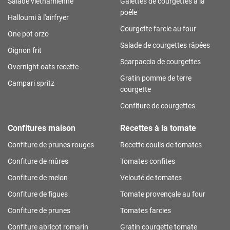
Salade vietnamienne
Galettes de courgettes à la
poêle
Halloumi à l'airfryer
Courgette farcie au four
One pot orzo
Salade de courgettes râpées
Oignon frit
Scarpaccia de courgettes
Overnight oats recette
Gratin pomme de terre
Campari spritz
courgette
Confiture de courgettes
Confitures maison
Recettes à la tomate
Confiture de prunes rouges
Recette coulis de tomates
Confiture de mûres
Tomates confites
Confiture de melon
Velouté de tomates
Confiture de figues
Tomate provençale au four
Confiture de prunes
Tomates farcies
Confiture abricot romarin
Gratin courgette tomate