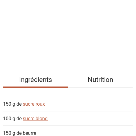
i
s
t
e
d
e
s
i
n
g
Ingrédients
Nutrition
r
é
d
150 g de
sucre roux
i
e
100 g de
sucre blond
n
t
150 g de
beurre