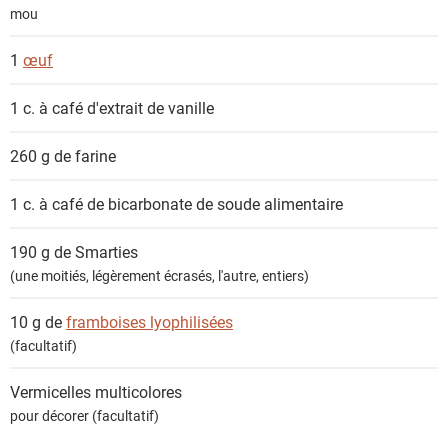
s
mou
1
œuf
1 c. à café
d'extrait de vanille
260 g de
farine
1 c. à café de
bicarbonate de soude alimentaire
190 g de
Smarties
(une moitiés, légèrement écrasés, l'autre, entiers)
10 g de
framboises lyophilisées
(facultatif)
Vermicelles multicolores
pour décorer (facultatif)