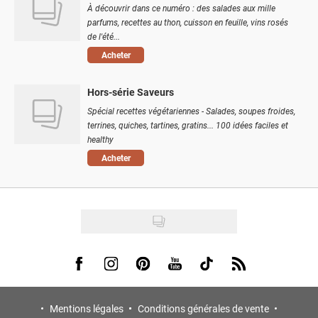
À découvrir dans ce numéro : des salades aux mille
parfums, recettes au thon, cuisson en feuille, vins rosés
de l'été...
Acheter
Hors-série Saveurs
Spécial recettes végétariennes - Salades, soupes froides,
terrines, quiches, tartines, gratins... 100 idées faciles et
healthy
Acheter
Visit us on Facebook
Visit us on Instagram
Visit us on Pinterest
Visit us on Youtube
Visit us on Tiktok
Visit us on Rss
Mentions légales
Conditions générales de vente