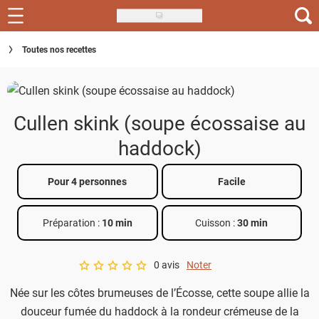
Skip
to
Recettes
Toutes nos recettes
main
content
Inspirations
Conseils
Cullen skink (soupe écossaise au
Menu de la semaine
haddock)
Actus
Pour 4 personnes
Facile
Téléchargez l'app Saveurs Recettes
Préparation :
10 min
Cuisson :
30 min
Index des recettes
0 avis
Noter
Guide d'achat
A star rating of 0 out of 5.
Née sur les côtes brumeuses de l’Écosse, cette soupe allie la
douceur fumée du haddock à la rondeur crémeuse de la