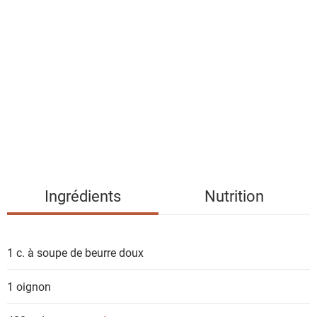
l
i
s
t
e
d
e
s
i
n
g
Ingrédients
Nutrition
r
é
d
1 c. à soupe de
beurre doux
i
e
1
oignon
n
t