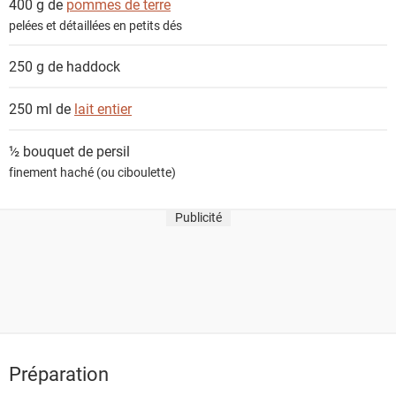
400 g de
pommes de terre
s
pelées et détaillées en petits dés
250 g de
haddock
250 ml de
lait entier
½ bouquet de
persil
finement haché (ou ciboulette)
Publicité
Préparation