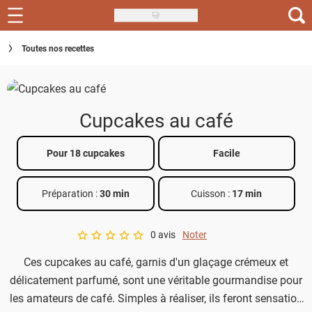
Skip
to
Recettes
Toutes nos recettes
main
content
Inspirations
Conseils
Cupcakes au café
Menu de la semaine
Pour 18 cupcakes
Facile
Actus
Préparation :
30 min
Cuisson :
17 min
Téléchargez l'app Saveurs Recettes
Index des recettes
0 avis
Noter
A star rating of 0 out of 5.
Ces cupcakes au café, garnis d'un glaçage crémeux et
Guide d'achat
délicatement parfumé, sont une véritable gourmandise pour
les amateurs de café. Simples à réaliser, ils feront sensation