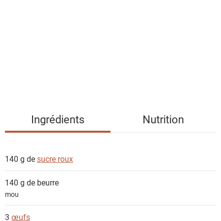
s
t
e
d
e
s
i
n
g
Ingrédients
Nutrition
r
é
d
140 g de
sucre roux
i
e
140 g de
beurre
n
mou
t
s
3
œufs