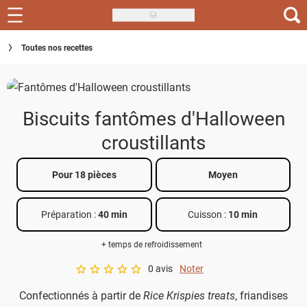
Skip
to
Recettes
Toutes nos recettes
main
content
Inspirations
Conseils
Biscuits fantômes d'Halloween
Menu de la semaine
croustillants
Actus
Pour 18 pièces
Moyen
Téléchargez l'app Saveurs Recettes
Préparation :
40 min
Cuisson :
10 min
Index des recettes
+ temps de refroidissement
Guide d'achat
0 avis
Noter
A star rating of 0 out of 5.
Confectionnés à partir de
Rice Krispies treats
, friandises