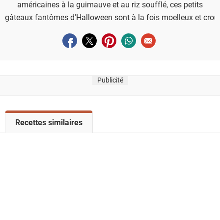
américaines à la guimauve et au riz soufflé, ces petits
gâteaux fantômes d'Halloween sont à la fois moelleux et crous
Partager sur facebook
Partager sur twitter
Partager sur pinterest
Partager sur whatsapp
Envoyer à un ami
Publicité
V
Recettes similaires
o
i
r
l
a
l
i