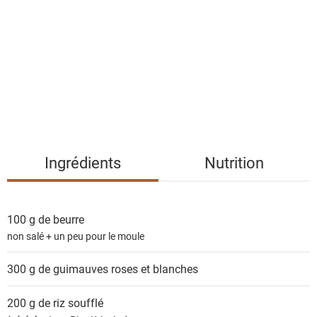
s
t
e
d
e
s
i
n
g
Ingrédients
Nutrition
r
é
d
100 g de
beurre
i
non salé + un peu pour le moule
e
n
300 g de
guimauves roses et blanches
t
s
200 g de
riz soufflé