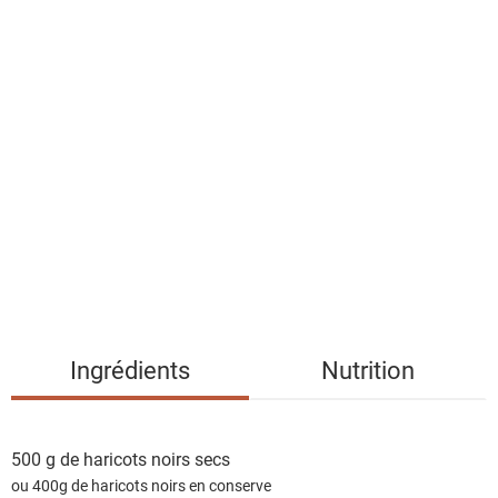
l
a
l
i
s
t
e
d
e
s
i
n
g
Ingrédients
Nutrition
r
é
d
500 g de
haricots noirs secs
i
ou 400g de haricots noirs en conserve