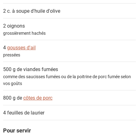
e
n
2 c. à soupe
d'huile d'olive
t
s
2
oignons
grossièrement hachés
4
gousses d'ail
pressées
500 g de
viandes fumées
comme des saucisses fumées ou de la poitrine de porc fumée selon
vos goûts
800 g de
côtes de porc
4
feuilles de laurier
Pour servir