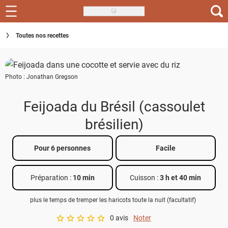
Skip
to
Recettes
Toutes nos recettes
main
content
Inspirations
Photo : Jonathan Gregson
Conseils
Menu de la semaine
Feijoada du Brésil (cassoulet
brésilien)
Actus
Téléchargez l'app Saveurs Recettes
Pour 6 personnes
Facile
Index des recettes
Préparation :
10 min
Cuisson :
3 h et 40 min
Guide d'achat
plus le temps de tremper les haricots toute la nuit (facultatif)
0 avis
Noter
A star rating of 0 out of 5.