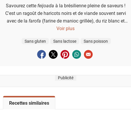
Savourez cette
feijoada
à la brésilienne pleine de saveurs !
C'est un ragoût de haricots noirs et de viande souvent servi
avec de la
farofa
(farine de manioc grillée), du riz blanc et
des tranches d'orange.
Voir plus
Sans gluten
Sans lactose
Sans poisson
Partager sur facebook
Partager sur twitter
Partager sur pinterest
Partager sur whatsapp
Envoyer à un ami
Publicité
V
Recettes similaires
o
i
r