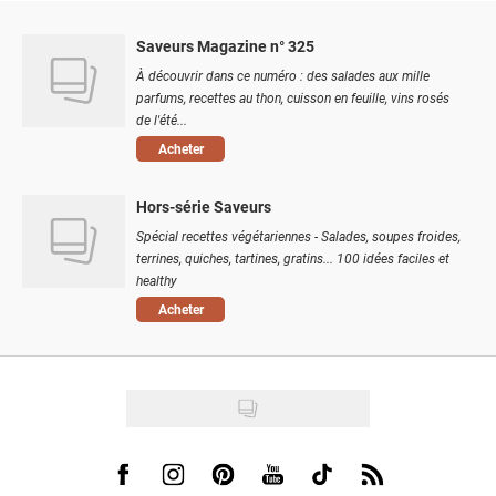
Saveurs Magazine n° 325
À découvrir dans ce numéro : des salades aux mille
parfums, recettes au thon, cuisson en feuille, vins rosés
de l'été...
Acheter
Hors-série Saveurs
Spécial recettes végétariennes - Salades, soupes froides,
terrines, quiches, tartines, gratins... 100 idées faciles et
healthy
Acheter
Visit us on Facebook
Visit us on Instagram
Visit us on Pinterest
Visit us on Youtube
Visit us on Tiktok
Visit us on Rss