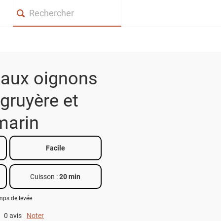
Search
aux oignons
 gruyère et
marin
Facile
Cuisson :
20 min
emps de levée
0 avis
Noter
0 out of 5.