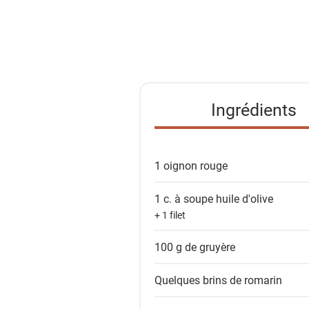
a
l
i
s
t
e
Ingrédients
d
e
s
1
oignon rouge
i
n
1 c. à soupe
huile d'olive
g
+ 1 filet
r
é
100 g de
gruyère
d
i
Quelques brins de
romarin
e