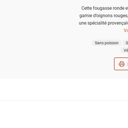
Cette fougasse ronde 
garnie d’oignons rouges,
une spécialité provençal
France. Cousine de la fo
Vo
par son parfum médite
Sans poisson
S
Vé