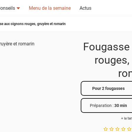
onseils
Menu de la semaine
Actus
e aux oignons rouges, gruyère et romarin
Fougasse 
rouges,
tsapp
n ami
ro
Pour 2 fougasses
Préparation :
30 min
+ le t
A star rating of 