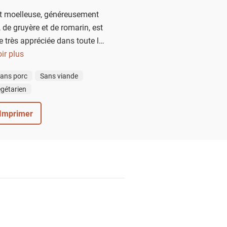
et moelleuse, généreusement
 de gruyère et de romarin, est
e très appréciée dans toute la
caccia italienne, elle séduit
ir plus
rranéen et sa convivialité.
ans porc
Sans viande
gétarien
Imprimer