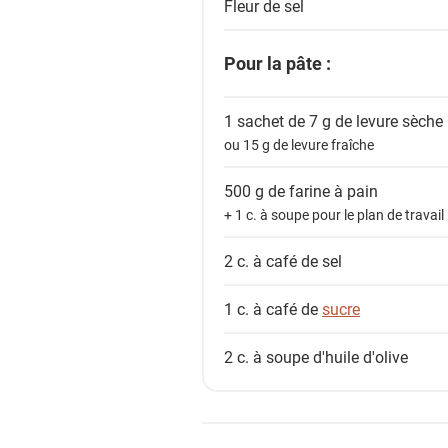
n
Fleur de sel
t
s
Pour la pâte :
1 sachet de 7 g de
levure sèche 
ou 15 g de levure fraîche
500 g de
farine à pain
+ 1 c. à soupe pour le plan de travail
2 c. à café de
sel
1 c. à café de
sucre
2 c. à soupe
d'huile d'olive