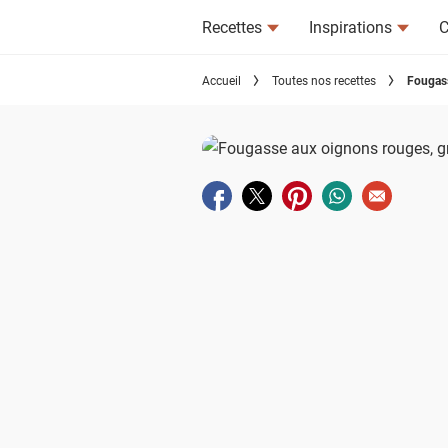
Recettes
Inspirations
C
Accueil
Toutes nos recettes
Fougass
Partager sur facebook
Partager sur twitter
Partager sur pinterest
Partager sur wha
Envoyer à u