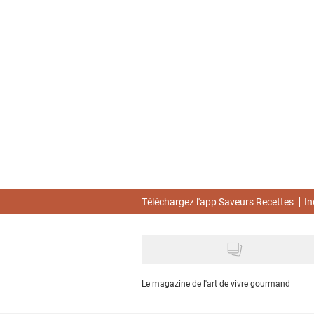
Skip
to
main
content
Téléchargez l'app Saveurs Recettes
In
Le magazine de l'art de vivre gourmand