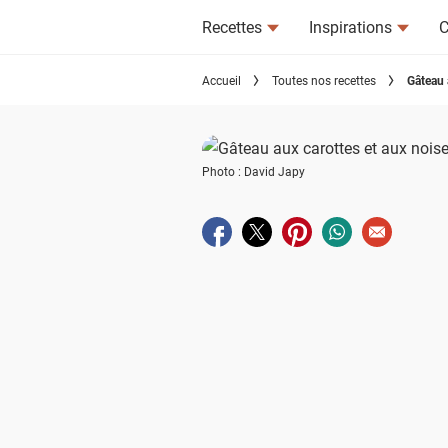
Recettes
Inspirations
C
Accueil
Toutes nos recettes
Gâteau 
Photo : David Japy
Partager sur facebook
Partager sur twitter
Partager sur pinterest
Partager sur wha
Envoyer à u