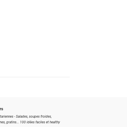
rs
tariennes - Salades, soupes froides,
ines, gratins... 100 idées faciles et healthy