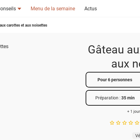
onseils
Menu de la semaine
Actus
aux carottes et aux noisettes
Gâteau aux
aux n
tsapp
n ami
Pour 6 personnes
Préparation :
35 min
+ 1 jou
A star rating of 
Vé