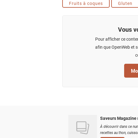
Fruits à coques
Gluten
Vous vo
Pour afficher ce conte
afin que OpenWeb et se
c
Mod
Saveurs Magazine 
À découvrir dans ce num
recettes au thon, cuisson