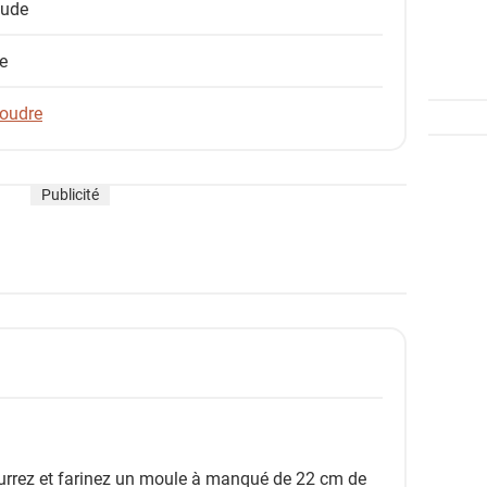
oude
e
poudre
Publicité
eurrez et farinez un moule à manqué de 22 cm de