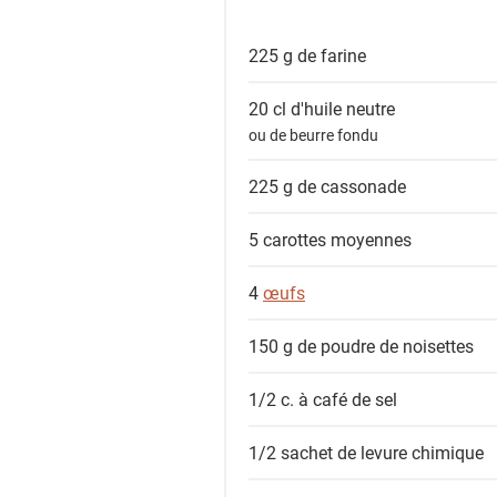
e
s
225 g
de farine
i
n
20 cl
d'huile neutre
g
ou de beurre fondu
r
é
225 g
de cassonade
d
i
5
carottes moyennes
e
n
4
œufs
t
150 g
de poudre de noisettes
s
1/2 c. à café
de sel
1/2 sachet
de levure chimique