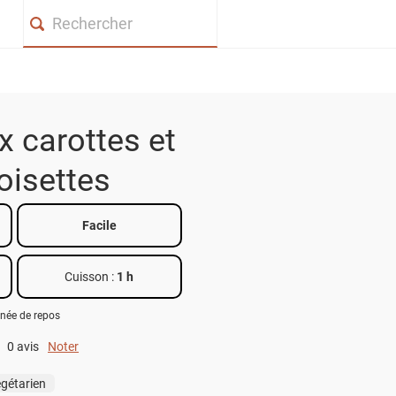
Search
 carottes et
oisettes
Facile
Cuisson :
1 h
rnée de repos
0 avis
Noter
0 out of 5.
gétarien