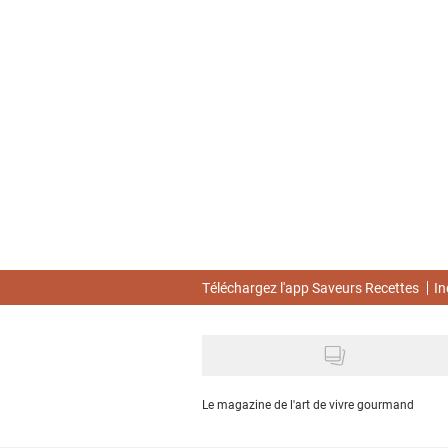
Skip
to
main
content
Téléchargez l'app Saveurs Recettes
In
Le magazine de l'art de vivre gourmand