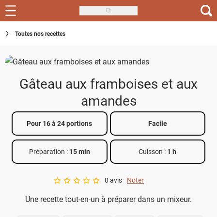
Skip
to
Recettes
Toutes nos recettes
main
content
Inspirations
Conseils
Gâteau aux framboises et aux
Menu de la semaine
amandes
Actus
Pour 16 à 24 portions
Facile
Téléchargez l'app Saveurs Recettes
Préparation :
15 min
Cuisson :
1 h
Index des recettes
0 avis
Noter
Guide d'achat
A star rating of 0 out of 5.
Une recette tout-en-un à préparer dans un mixeur.