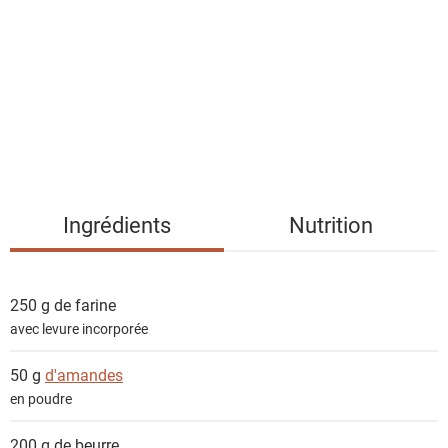
s
t
e
d
e
s
i
n
g
Ingrédients
Nutrition
r
é
d
250 g de
farine
i
avec levure incorporée
e
n
50 g
d'amandes
t
en poudre
s
200 g de
beurre