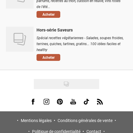
parfums, recettes au thon, cuisson en feuille, vins rosés
de l'été...
Acheter
Hors-série Saveurs
Spécial recettes végétariennes - Salades, soupes froides,
terrines, quiches, tartines, gratins... 100 idées faciles et
healthy
Acheter
Visit us on Facebook
Visit us on Instagram
Visit us on Pinterest
Visit us on Youtube
Visit us on Tiktok
Visit us on Rss
Mentions légales
Conditions générales de vente
Politique de confidentialité
Contact