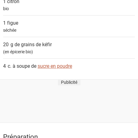
1
citron
n
bio
t
s
1
figue
séchée
20 g de
grains de kéfir
(en épicerie bio)
4 c. à soupe de
sucre en poudre
Publicité
Préparation