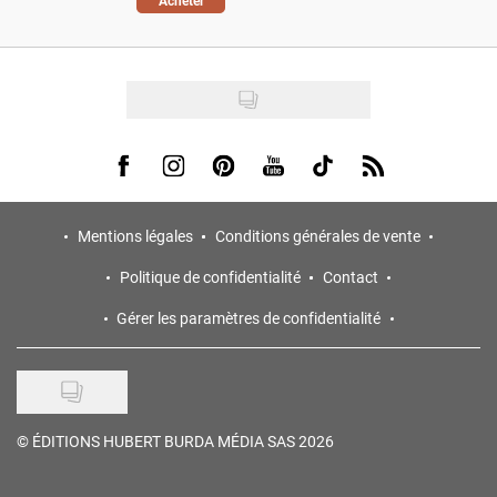
Acheter
Visit us on Facebook
Visit us on Instagram
Visit us on Pinterest
Visit us on Youtube
Visit us on Tiktok
Visit us on Rss
Mentions légales
Conditions générales de vente
Politique de confidentialité
Contact
Gérer les paramètres de confidentialité
©
ÉDITIONS HUBERT BURDA MÉDIA SAS 2026