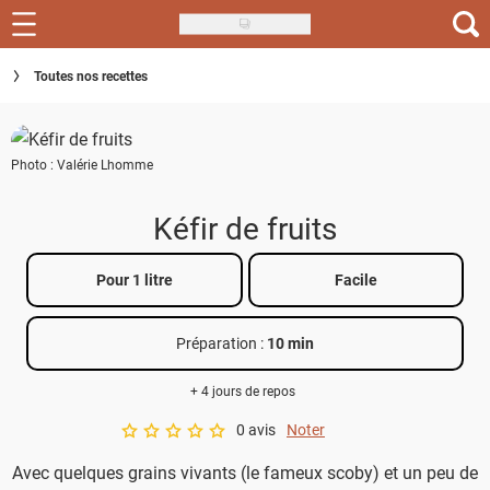
Skip
to
Recettes
Toutes nos recettes
main
content
Inspirations
Photo : Valérie Lhomme
Conseils
Menu de la semaine
Kéfir de fruits
Actus
Pour 1 litre
Facile
Téléchargez l'app Saveurs Recettes
Préparation :
10 min
Index des recettes
+ 4 jours de repos
Guide d'achat
0 avis
Noter
A star rating of 0 out of 5.
Avec quelques grains vivants (le fameux scoby) et un peu de