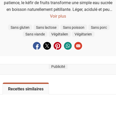
patience, le kéfir de fruits transforme une simple eau sucrée
en boisson naturellement pétillante. Léger, acidulé et peu
sucré, il offre une alternative maison aux sodas, tout en
Voir plus
faisant entrer la fermentation dans le quotidien.
Sans gluten
Sans lactose
Sans poisson
Sans porc
Sans viande
Végétalien
Végétarien
Partager sur facebook
Partager sur twitter
Partager sur pinterest
Partager sur whatsapp
Envoyer à un ami
Publicité
V
Recettes similaires
o
i
r
l