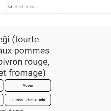
Search
eği (tourte
e aux pommes
poivron rouge,
et fromage)
Moyen
Cuisson :
1 h et 40 min
e refroidissement