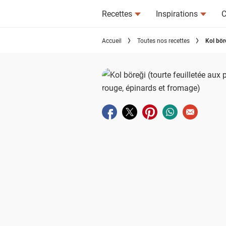
Recettes
Inspirations
C
Accueil
Toutes nos recettes
Kol bör
Partager sur facebook
Partager sur twitter
Partager sur pinterest
Partager sur wha
Envoyer à u