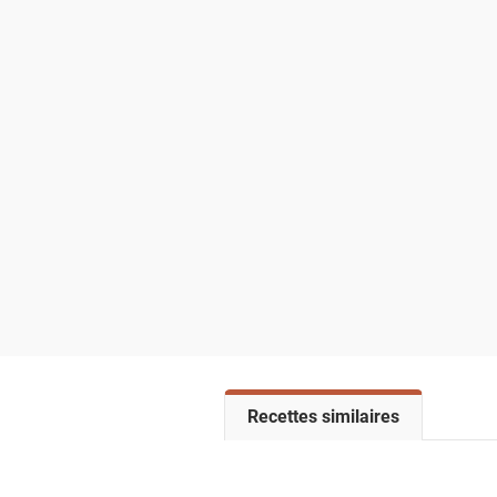
V
Recettes similaires
o
i