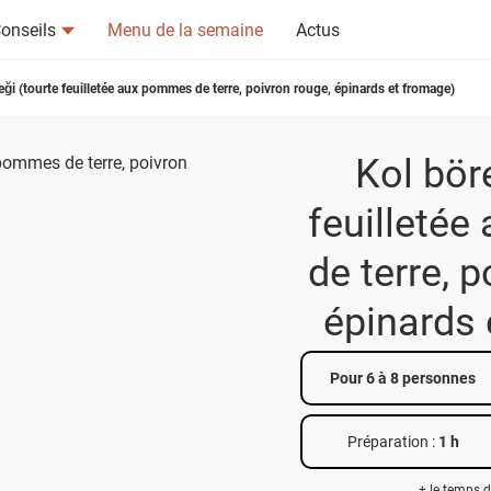
onseils
Menu de la semaine
Actus
eği (tourte feuilletée aux pommes de terre, poivron rouge, épinards et fromage)
Kol bör
feuilleté
tsapp
n ami
de terre, 
épinards 
Pour 6 à 8 personnes
Préparation :
1 h
+ le temps d