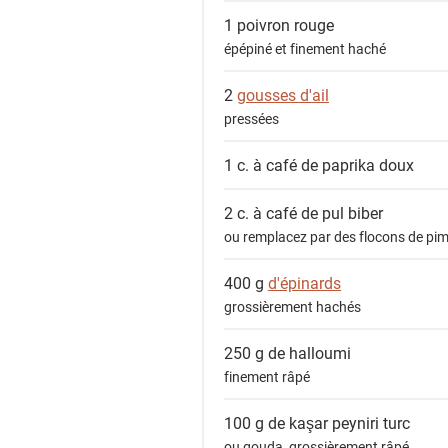
e
1
poivron rouge
n
épépiné et finement haché
t
2
gousses d'ail
s
pressées
1 c. à café de
paprika doux
2 c. à café de
pul biber
ou remplacez par des flocons de pi
400 g
d'épinards
grossièrement hachés
250 g de
halloumi
finement râpé
100 g de
kaşar peyniri turc
ou gouda, grossièrement râpé