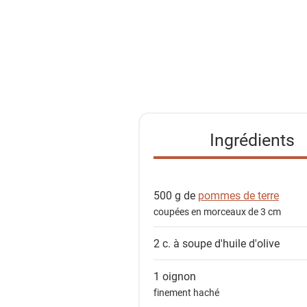
r
l
a
l
i
s
t
e
Ingrédients
d
e
s
500 g de
pommes de terre
i
coupées en morceaux de 3 cm
n
g
2 c. à soupe
d'huile d'olive
r
é
1
oignon
d
finement haché
i