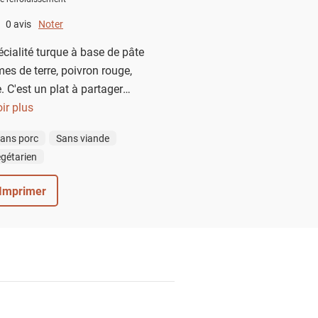
0 avis
Noter
0 out of 5.
cialité turque à base de pâte
mes de terre, poivron rouge,
 C'est un plat à partager
, idéal avec une salade verte.
ir plus
ans porc
Sans viande
gétarien
Imprimer