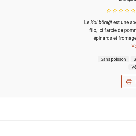
A star rating of 
Le
Kol böreği
est une spé
filo, ici farcie de pom
épinards et fromage.
savoureux et croustillant
Vo
Sans poisson
S
Vé