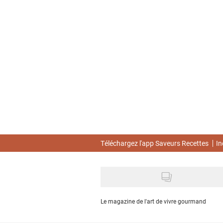
Skip
to
main
content
Téléchargez l'app Saveurs Recettes
In
Le magazine de l'art de vivre gourmand