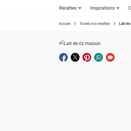
Recettes
Inspirations
C
Accueil
Toutes nos recettes
Lait de
Partager sur facebook
Partager sur twitter
Partager sur pinterest
Partager sur wha
Envoyer à u