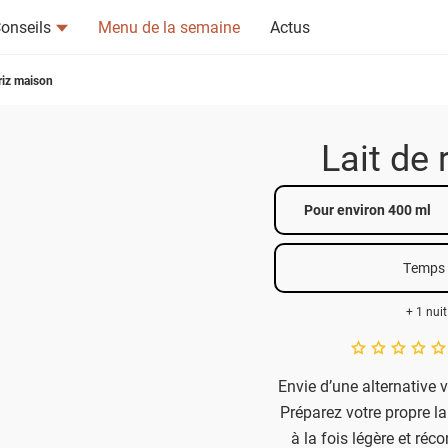
onseils
Menu de la semaine
Actus
 riz maison
Lait de
tsapp
n ami
Pour environ 400 ml
Temps 
+ 1 nui
A star rating of 
Envie d’une alternative 
Préparez votre propre la
à la fois légère et réco