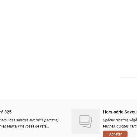
n° 325
Hors-série Saveu
éro : des salades aux mille parfums,
Spécial recettes végé
 en feuille, vins rosés de l'été...
terrines, quiches, tart
Acheter