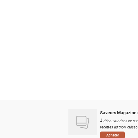
Saveurs Magazine 
À découvrir dans ce num
recettes au thon, cuisson
Acheter