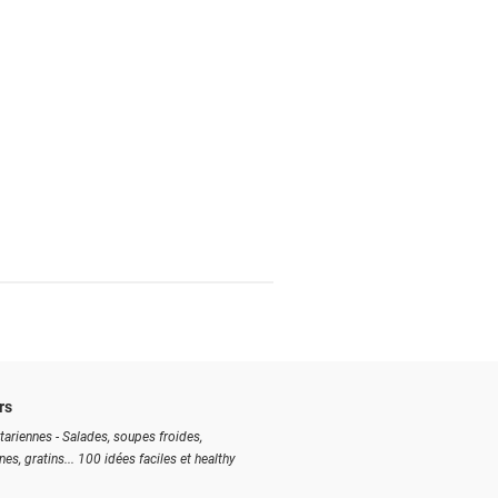
rs
tariennes - Salades, soupes froides,
ines, gratins... 100 idées faciles et healthy