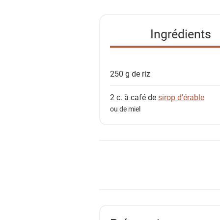
t
e
Ingrédients
d
e
s
250 g de
riz
i
n
2 c. à café de
sirop d'érable
g
ou de miel
r
é
d
i
e
n
t
s