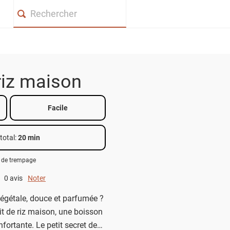
Search
 riz maison
Facile
total
:
20 min
t de trempage
0 avis
Noter
0 out of 5.
végétale, douce et parfumée ?
it de riz maison, une boisson
nfortante. Le petit secret de