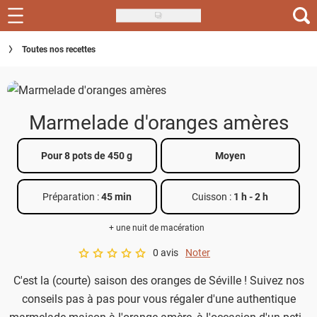
Skip
to
Recettes
Toutes nos recettes
main
content
Inspirations
Conseils
Marmelade d'oranges amères
Menu de la semaine
Pour 8 pots de 450 g
Moyen
Actus
Préparation :
45 min
Cuisson :
1 h
-
2 h
Téléchargez l'app Saveurs Recettes
+ une nuit de macération
Index des recettes
0 avis
Noter
A star rating of 0 out of 5.
Guide d'achat
C'est la (courte) saison des oranges de Séville ! Suivez nos
conseils pas à pas pour vous régaler d'une authentique
marmelade maison à l'orange amère, à l'occasion d'un petit-