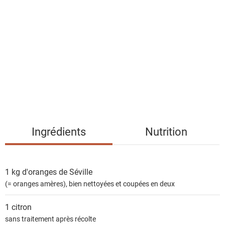
i
s
t
e
d
e
s
i
n
g
Ingrédients
Nutrition
r
é
d
1 kg
d'oranges de Séville
i
(= oranges amères), bien nettoyées et coupées en deux
e
n
1
citron
t
sans traitement après récolte