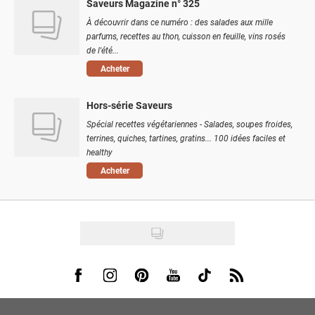
Saveurs Magazine n° 325
À découvrir dans ce numéro : des salades aux mille
parfums, recettes au thon, cuisson en feuille, vins rosés
de l'été...
Acheter
Hors-série Saveurs
Spécial recettes végétariennes - Salades, soupes froides,
terrines, quiches, tartines, gratins... 100 idées faciles et
healthy
Acheter
Visit us on Facebook
Visit us on Instagram
Visit us on Pinterest
Visit us on Youtube
Visit us on Tiktok
Visit us on Rss