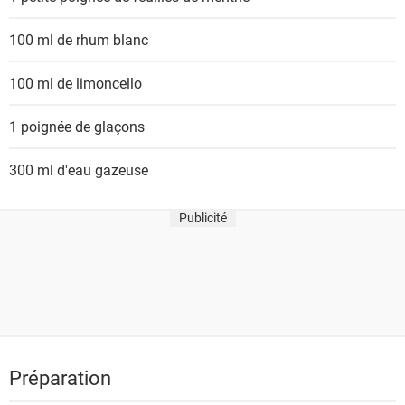
s
100 ml de
rhum blanc
100 ml de
limoncello
1 poignée de
glaçons
300 ml
d'eau gazeuse
Publicité
Préparation