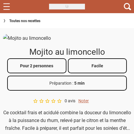
Skip
to
Recettes
Toutes nos recettes
main
content
Inspirations
Conseils
Mojito au limoncello
Menu de la semaine
Pour 2 personnes
Facile
Actus
Préparation :
5 min
Téléchargez l'app Saveurs Recettes
Index des recettes
0 avis
Noter
A star rating of 0 out of 5.
Ce cocktail frais et acidulé combine la douceur du limoncello
Guide d'achat
à la puissance du rhum, relevé par le citron et la menthe
fraîche. Facile à préparer, il est parfait pour les soirées d’été