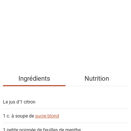
i
s
t
e
d
e
s
i
n
g
Ingrédients
Nutrition
r
é
d
Le jus d'1
citron
i
e
1 c. à soupe de
sucre blond
n
t
1 petite poignée de feuilles de
menthe