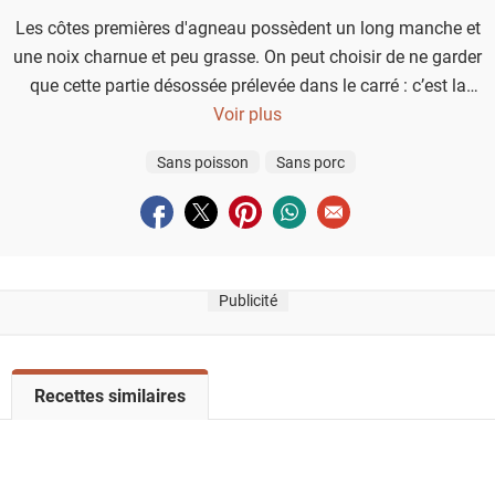
Les côtes premières d'agneau possèdent un long manche et
une noix charnue et peu grasse. On peut choisir de ne garder
que cette partie désossée prélevée dans le carré : c’est la
noisette, morceau apprécié pour son fondant et sa tendreté.
Voir plus
Découvrez-la ici marinée et cuisinée dans une recette à la
Sans poisson
Sans porc
fraîche et gourmande.
Partager sur facebook
Partager sur twitter
Partager sur pinterest
Partager sur whatsapp
Envoyer à un ami
Publicité
V
Recettes similaires
o
i
r