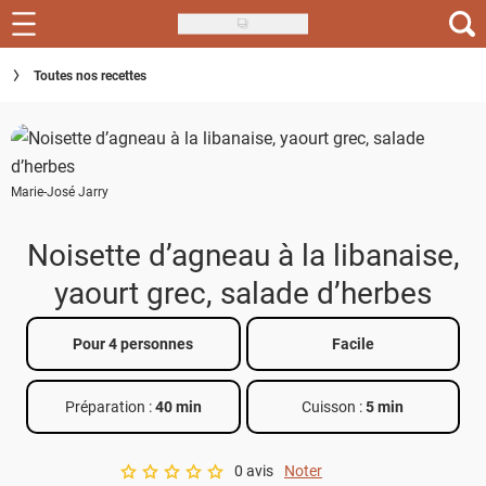
Skip
to
Recettes
Toutes nos recettes
main
content
Inspirations
Conseils
Marie-José Jarry
Menu de la semaine
Noisette d’agneau à la libanaise,
Actus
yaourt grec, salade d’herbes
Téléchargez l'app Saveurs Recettes
Pour 4 personnes
Facile
Index des recettes
Préparation :
40 min
Cuisson :
5 min
Guide d'achat
0 avis
Noter
A star rating of 0 out of 5.