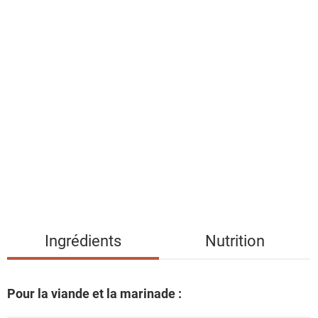
l
a
l
i
s
t
e
d
e
s
i
n
g
Ingrédients
Nutrition
r
é
d
Pour la viande et la marinade :
i