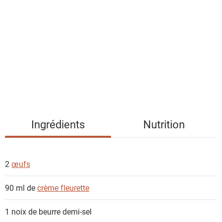
i
s
t
e
d
e
s
i
n
g
Ingrédients
Nutrition
r
é
d
2
œufs
i
e
90 ml de
crème fleurette
n
t
1 noix de
beurre demi-sel
s