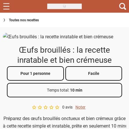
Skip
to
Recettes
Toutes nos recettes
main
content
Inspirations
Conseils
Œufs brouillés : la recette
Menu de la semaine
inratable et bien crémeuse
Actus
Pour 1 personne
Facile
Téléchargez l'app Saveurs Recettes
Temps total
:
10 min
Index des recettes
0 avis
Noter
Guide d'achat
A star rating of 0 out of 5.
Préparez des œufs brouillés onctueux et bien crémeux grâce
à cette recette simple et inratable, prête en seulement 10 minu