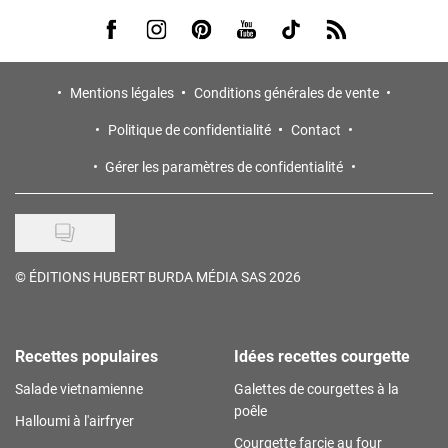
Visit us on Facebook
Visit us on Instagram
Visit us on Pinterest
Visit us on Youtube
Visit us on Tiktok
Visit us on Rss
Mentions légales
Conditions générales de vente
Politique de confidentialité
Contact
Gérer les paramètres de confidentialité
©
ÉDITIONS HUBERT BURDA MÉDIA SAS 2026
Recettes populaires
Idées recettes courgette
Salade vietnamienne
Galettes de courgettes à la
poêle
Halloumi à l'airfryer
Courgette farcie au four