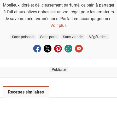
Moelleux, doré et délicieusement parfumé, ce pain à partager
à l’ail et aux olives noires est un vrai régal pour les amateurs
de saveurs méditerranéennes. Parfait en accompagnement
d’une salade, d’un apéritif ou d’un barbecue estival, il allie la
Voir plus
douceur du lait, le parfum de l’ail et la richesse des olives
Sans poisson
Sans porc
Sans viande
Végétarien
Kalamata. À déchirer encore chaud, tout juste sorti du four…
Qui osera prendre la dernière bouchée ?
Partager sur facebook
Partager sur twitter
Partager sur pinterest
Partager sur whatsapp
Envoyer à un ami
Publicité
V
Recettes similaires
o
i
r