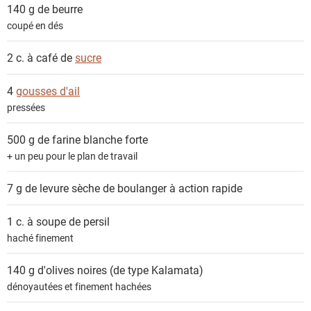
e
140 g de
beurre
n
coupé en dés
t
s
2 c. à café de
sucre
4
gousses d'ail
pressées
500 g de
farine blanche forte
+ un peu pour le plan de travail
7 g de
levure sèche de boulanger à action rapide
1 c. à soupe de
persil
haché finement
140 g
d'olives noires (de type Kalamata)
dénoyautées et finement hachées