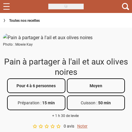
Skip
to
Recettes
Toutes nos recettes
main
content
Inspirations
Photo : Mowie Kay
Conseils
Menu de la semaine
Pain à partager à l'ail et aux olives
noires
Actus
Téléchargez l'app Saveurs Recettes
Pour 4 à 6 personnes
Moyen
Index des recettes
Préparation :
15 min
Cuisson :
50 min
Guide d'achat
+ 1 h 30 de levée
0 avis
Noter
A star rating of 0 out of 5.