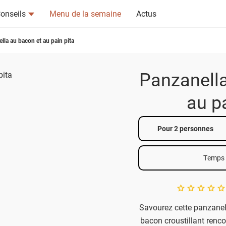
onseils
Menu de la semaine
Actus
lla au bacon et au pain pita
Panzanella
au p
tsapp
n ami
Pour 2 personnes
Temps 
A star rating of 
Savourez cette panzanel
bacon croustillant rencon