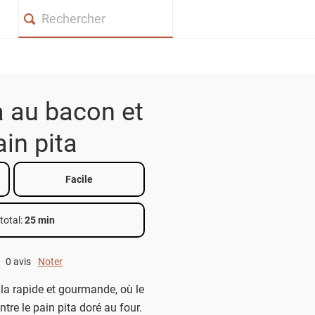
Search
 au bacon et
ain pita
Facile
total
:
25 min
0 avis
Noter
0 out of 5.
la rapide et gourmande, où le
tre le pain pita doré au four.