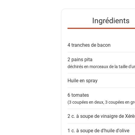
t
e
Ingrédients
d
e
s
4 tranches de
bacon
i
n
2
pains pita
g
déchirés en morceaux de la taille d'
r
é
Huile en spray
d
i
6
tomates
e
(3 coupées en deux, 3 coupées en g
n
2 c. à soupe de
vinaigre de Xérè
t
s
1 c. à soupe de
d'huile d'olive