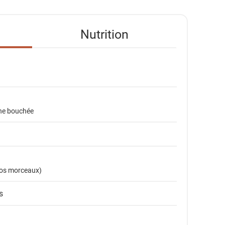
Nutrition
une bouchée
ros morceaux)
s