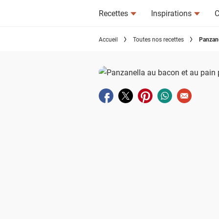
Recettes
Inspirations
C
Accueil
Toutes nos recettes
Panzane
Partager sur facebook
Partager sur twitter
Partager sur pinterest
Partager sur wha
Envoyer à u