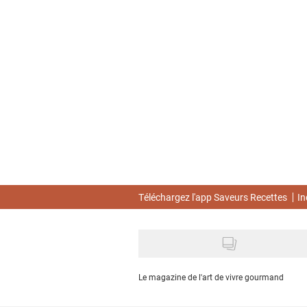
Skip
to
main
content
Téléchargez l'app Saveurs Recettes
In
Le magazine de l'art de vivre gourmand