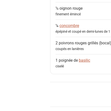
½
oignon rouge
finement émincé
¼
concombre
épépiné et coupé en demi-lunes de 1
2
poivrons rouges grillés (bocal
coupés en lanières
1 poignée de
basilic
ciselé