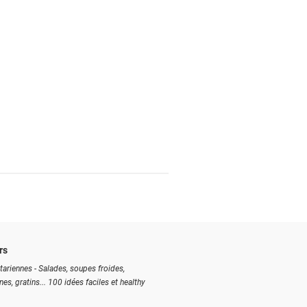
rs
tariennes - Salades, soupes froides,
ines, gratins... 100 idées faciles et healthy