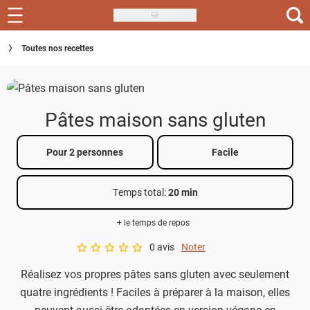
Skip
to
Recettes
Toutes nos recettes
main
content
Inspirations
Conseils
Pâtes maison sans gluten
Menu de la semaine
Pour 2 personnes
Facile
Actus
Temps total
:
20 min
Téléchargez l'app Saveurs Recettes
+ le temps de repos
Index des recettes
0 avis
Noter
A star rating of 0 out of 5.
Guide d'achat
Réalisez vos propres pâtes sans gluten avec seulement
quatre ingrédients ! Faciles à préparer à la maison, elles
peuvent aussi être adaptées en version végane en