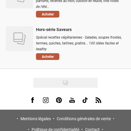
parfums, recettes au thon, cuisson en feuille, vins rosés
de l'été...
Acheter
Hors-série Saveurs
Spécial recettes végétariennes - Salades, soupes froides,
terrines, quiches, tartines, gratins... 100 idées faciles et
healthy
Acheter
Visit us on Facebook
Visit us on Instagram
Visit us on Pinterest
Visit us on Youtube
Visit us on Tiktok
Visit us on Rss
Mentions légales
Conditions générales de vente
Politique de confidentialité
Contact