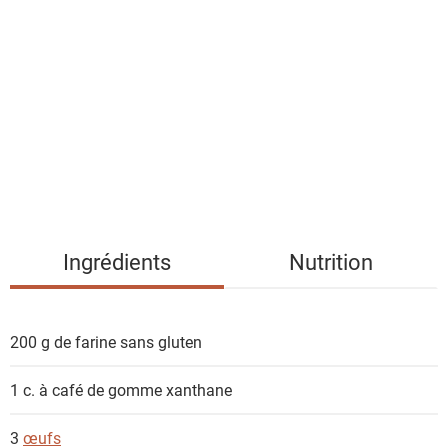
i
s
t
e
d
e
s
i
n
g
Ingrédients
Nutrition
r
é
d
200 g de
farine sans gluten
i
e
1 c. à café de
gomme xanthane
n
t
3
œufs