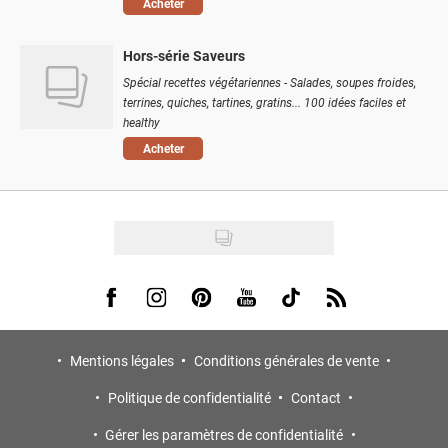
Acheter
Hors-série Saveurs
Spécial recettes végétariennes - Salades, soupes froides,
terrines, quiches, tartines, gratins... 100 idées faciles et
healthy
Acheter
Visit us on Facebook
Visit us on Instagram
Visit us on Pinterest
Visit us on Youtube
Visit us on Tiktok
Visit us on Rss
Mentions légales
Conditions générales de vente
Politique de confidentialité
Contact
Gérer les paramètres de confidentialité