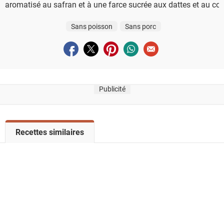
aromatisé au safran et à une farce sucrée aux dattes et au co
Sans poisson
Sans porc
Partager sur facebook
Partager sur twitter
Partager sur pinterest
Partager sur whatsapp
Envoyer à un ami
Publicité
V
Recettes similaires
o
i
r
l
a
l
i