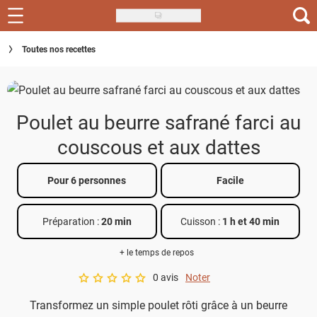
Skip
to
Recettes
Toutes nos recettes
main
content
Inspirations
Conseils
Poulet au beurre safrané farci au
Menu de la semaine
couscous et aux dattes
Actus
Pour 6 personnes
Facile
Téléchargez l'app Saveurs Recettes
Préparation :
20 min
Cuisson :
1 h et 40 min
Index des recettes
+ le temps de repos
Guide d'achat
0 avis
Noter
A star rating of 0 out of 5.
Transformez un simple poulet rôti grâce à un beurre