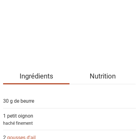
s
t
e
d
e
s
i
n
g
Ingrédients
Nutrition
r
é
d
30 g de
beurre
i
e
1 petit
oignon
n
haché finement
t
s
2
gousses d'ail