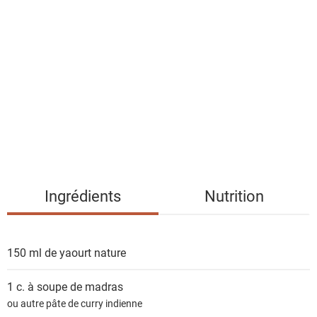
l
i
s
t
e
d
e
s
i
n
g
Ingrédients
Nutrition
r
é
d
150 ml de
yaourt nature
i
e
1 c. à soupe de
madras
n
ou autre pâte de curry indienne
t