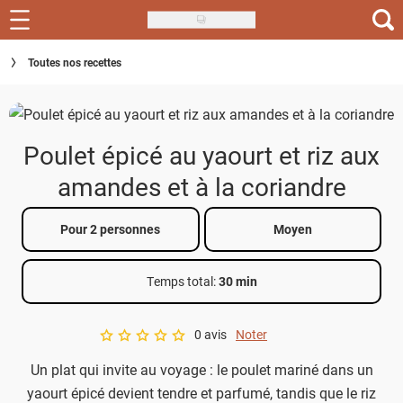
Skip
to
Recettes
Toutes nos recettes
main
content
Inspirations
Conseils
Poulet épicé au yaourt et riz aux
Menu de la semaine
amandes et à la coriandre
Actus
Pour 2 personnes
Moyen
Téléchargez l'app Saveurs Recettes
Temps total
:
30 min
Index des recettes
0 avis
Noter
Guide d'achat
A star rating of 0 out of 5.
Un plat qui invite au voyage : le poulet mariné dans un
yaourt épicé devient tendre et parfumé, tandis que le riz