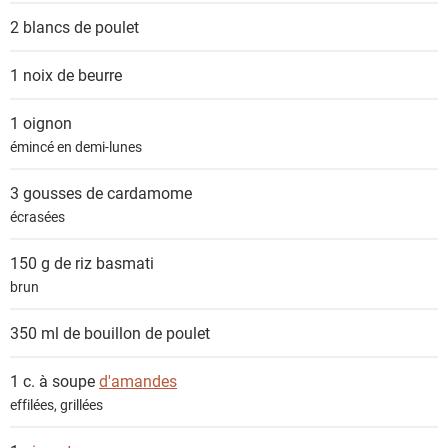
s
2
blancs de poulet
1 noix de
beurre
1
oignon
émincé en demi-lunes
3 gousses de
cardamome
écrasées
150 g de
riz basmati
brun
350 ml de
bouillon de poulet
1 c. à soupe
d'amandes
effilées, grillées