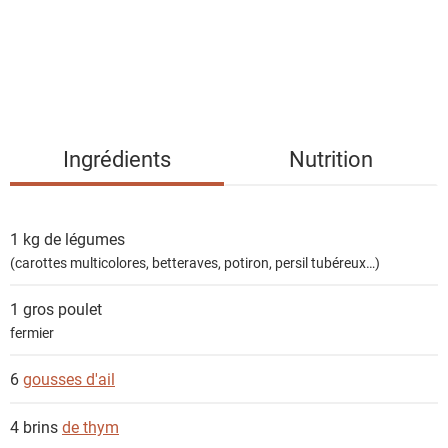
d
e
s
i
n
g
Ingrédients
Nutrition
r
é
d
1 kg
de légumes
i
(carottes multicolores, betteraves, potiron, persil tubéreux…)
e
n
1 gros
poulet
t
fermier
s
6
gousses d'ail
4 brins
de thym