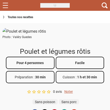
Skip
to
Recettes
Toutes nos recettes
main
content
Inspirations
Photo : Valéry Guedes
Conseils
Menu de la semaine
Poulet et légumes rôtis
Actus
Pour 4 personnes
Facile
Téléchargez l'app Saveurs Recettes
Préparation :
30 min
Cuisson :
1 h et 30 min
Index des recettes
0 avis
Noter
Guide d'achat
A star rating of 0 out of 5.
Sans poisson
Sans porc