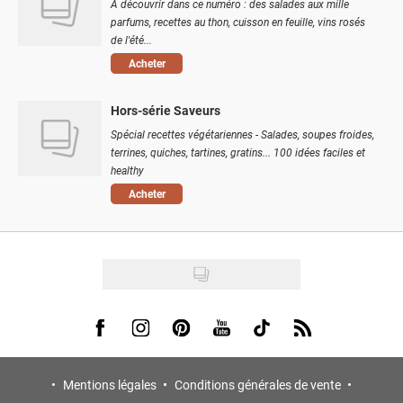
À découvrir dans ce numéro : des salades aux mille
parfums, recettes au thon, cuisson en feuille, vins rosés
de l'été...
Acheter
Hors-série Saveurs
Spécial recettes végétariennes - Salades, soupes froides,
terrines, quiches, tartines, gratins... 100 idées faciles et
healthy
Acheter
Visit us on Facebook
Visit us on Instagram
Visit us on Pinterest
Visit us on Youtube
Visit us on Tiktok
Visit us on Rss
Mentions légales
Conditions générales de vente