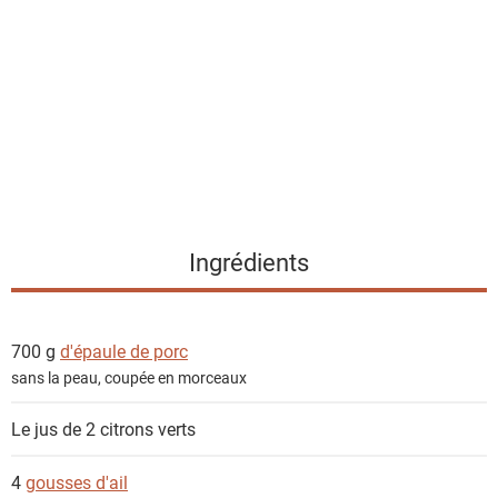
s
t
e
d
e
s
i
n
g
Ingrédients
r
é
d
700 g
d'épaule de porc
i
sans la peau, coupée en morceaux
e
n
Le jus de 2
citrons verts
t
s
4
gousses d'ail