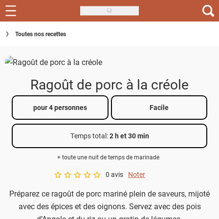
Skip
to
Recettes
Toutes nos recettes
main
content
Inspirations
Conseils
Ragoût de porc à la créole
Menu de la semaine
pour 4 personnes
Facile
Actus
Temps total
:
2 h et 30 min
Téléchargez l'app Saveurs Recettes
+ toute une nuit de temps de marinade
Index des recettes
0 avis
Noter
A star rating of 0 out of 5.
Guide d'achat
Préparez ce ragoût de porc mariné plein de saveurs, mijoté
avec des épices et des oignons. Servez avec des pois
d’Angole et du riz ou un gratin de légumes.