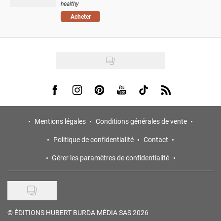
healthy
Acheter
Visit us on Facebook
Visit us on Instagram
Visit us on Pinterest
Visit us on Youtube
Visit us on Tiktok
Visit us on Rss
Mentions légales
Conditions générales de vente
Politique de confidentialité
Contact
Gérer les paramètres de confidentialité
©
ÉDITIONS HUBERT BURDA MÉDIA SAS 2026