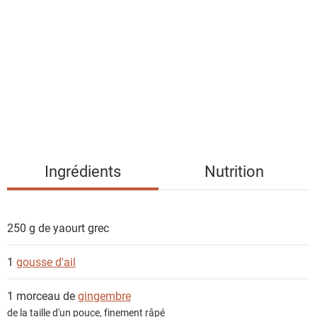
s
t
e
d
e
s
i
n
g
Ingrédients
Nutrition
r
é
d
250 g de
yaourt grec
i
e
1
gousse d'ail
n
t
1 morceau de
gingembre
s
de la taille d'un pouce, finement râpé