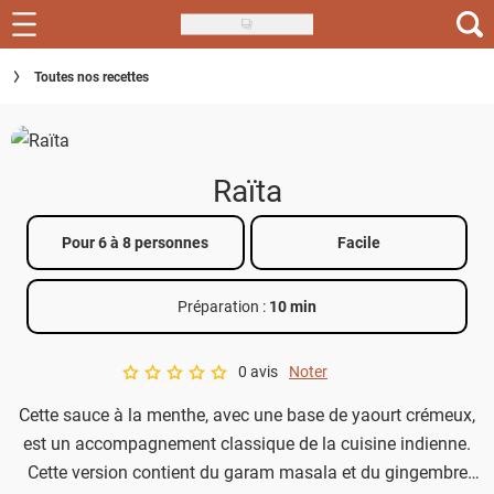
Skip
to
Recettes
Toutes nos recettes
main
content
Inspirations
Conseils
Raïta
Menu de la semaine
Pour 6 à 8 personnes
Facile
Actus
Préparation :
10 min
Téléchargez l'app Saveurs Recettes
Index des recettes
0 avis
Noter
A star rating of 0 out of 5.
Cette sauce à la menthe, avec une base de yaourt crémeux,
Guide d'achat
est un accompagnement classique de la cuisine indienne.
Cette version contient du garam masala et du gingembre