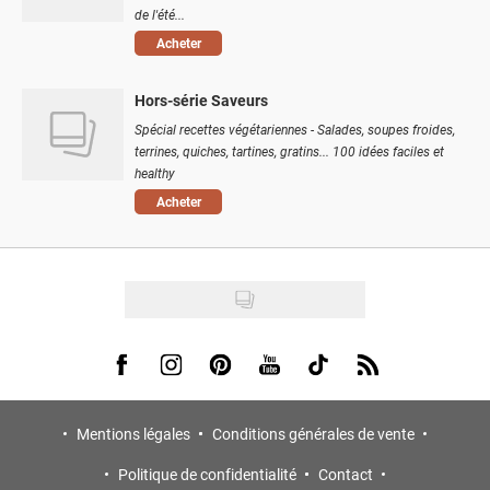
de l'été...
Acheter
Hors-série Saveurs
Spécial recettes végétariennes - Salades, soupes froides,
terrines, quiches, tartines, gratins... 100 idées faciles et
healthy
Acheter
Visit us on Facebook
Visit us on Instagram
Visit us on Pinterest
Visit us on Youtube
Visit us on Tiktok
Visit us on Rss
Mentions légales
Conditions générales de vente
Politique de confidentialité
Contact