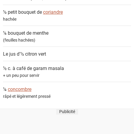
½ petit bouquet de
coriandre
hachée
¼ bouquet de
menthe
(feuilles hachées)
Le jus d'½
citron vert
½ c. à café de
garam masala
+ un peu pour servir
¼
concombre
râpé et légèrement pressé
Publicité