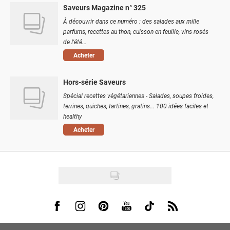
Saveurs Magazine n° 325
À découvrir dans ce numéro : des salades aux mille
parfums, recettes au thon, cuisson en feuille, vins rosés
de l'été...
Acheter
Hors-série Saveurs
Spécial recettes végétariennes - Salades, soupes froides,
terrines, quiches, tartines, gratins... 100 idées faciles et
healthy
Acheter
Visit us on Facebook
Visit us on Instagram
Visit us on Pinterest
Visit us on Youtube
Visit us on Tiktok
Visit us on Rss