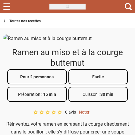
Skip
to
Recettes
Toutes nos recettes
main
content
Inspirations
Conseils
Ramen au miso et à la courge
Menu de la semaine
butternut
Actus
Pour 2 personnes
Facile
Téléchargez l'app Saveurs Recettes
Préparation :
15 min
Cuisson :
30 min
Index des recettes
0 avis
Noter
Guide d'achat
A star rating of 0 out of 5.
Réinventez votre ramen en écrasant la courge directement
dans le bouillon : elle s'y diffuse pour créer une soupe