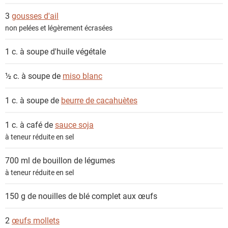
t
3
gousses d'ail
s
non pelées et légèrement écrasées
1 c. à soupe
d'huile végétale
½ c. à soupe de
miso blanc
1 c. à soupe de
beurre de cacahuètes
1 c. à café de
sauce soja
à teneur réduite en sel
700 ml de
bouillon de légumes
à teneur réduite en sel
150 g de
nouilles de blé complet aux œufs
2
œufs mollets