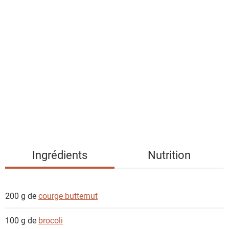
a
l
i
s
t
e
d
e
s
i
n
g
Ingrédients
Nutrition
r
é
d
200 g de
courge butternut
i
e
100 g de
brocoli
n