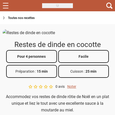
Skip
to
Recettes
Toutes nos recettes
main
content
Inspirations
Conseils
Restes de dinde en cocotte
Menu de la semaine
Pour 4 personnes
Facile
Actus
Préparation :
15 min
Cuisson :
25 min
Téléchargez l'app Saveurs Recettes
Index des recettes
0 avis
Noter
A star rating of 0 out of 5.
Accommodez vos restes de dinde rôtie de Noël en un plat
Guide d'achat
unique et liez le tout avec une excellente sauce à la
moutarde au miel.