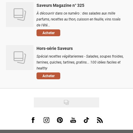
Saveurs Magazine n° 325
À découvrir dans ce numéro : des salades aux mille
parfums, recettes au thon, cuisson en feuille, vins rosés
de l'été...
Acheter
Hors-série Saveurs
Spécial recettes végétariennes - Salades, soupes froides,
terrines, quiches, tartines, gratins... 100 idées faciles et
healthy
Acheter
Visit us on Facebook
Visit us on Instagram
Visit us on Pinterest
Visit us on Youtube
Visit us on Tiktok
Visit us on Rss