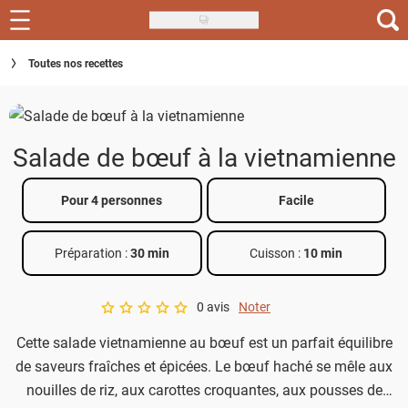
Skip
to
Recettes
Toutes nos recettes
main
content
Inspirations
Conseils
Salade de bœuf à la vietnamienne
Menu de la semaine
Pour 4 personnes
Facile
Actus
Préparation :
30 min
Cuisson :
10 min
Téléchargez l'app Saveurs Recettes
Index des recettes
0 avis
Noter
A star rating of 0 out of 5.
Cette salade vietnamienne au bœuf est un parfait équilibre
Guide d'achat
de saveurs fraîches et épicées. Le bœuf haché se mêle aux
nouilles de riz, aux carottes croquantes, aux pousses de