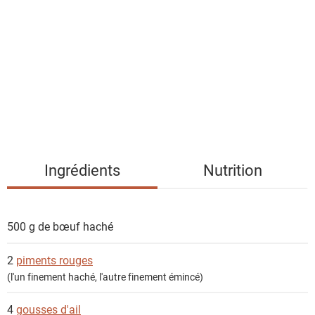
s
t
e
d
e
s
i
n
g
Ingrédients
Nutrition
r
é
d
500 g de
bœuf haché
i
e
2
piments rouges
n
(l'un finement haché, l'autre finement émincé)
t
s
4
gousses d'ail