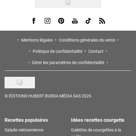
Visit us on Facebook
Visit us on Instagram
Visit us on Pinterest
Visit us on Youtube
Visit us on Tiktok
Visit us on Rss
Mentions légales
Conditions générales de vente
Politique de confidentialité
Contact
Gérer les paramètres de confidentialité
©
ÉDITIONS HUBERT BURDA MÉDIA SAS 2026
Recettes populaires
Idées recettes courgette
Salade vietnamienne
Galettes de courgettes à la