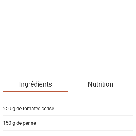
l
i
s
t
e
d
e
s
i
n
g
Ingrédients
Nutrition
r
é
d
250 g
de tomates cerise
i
e
150 g
de penne
n
t