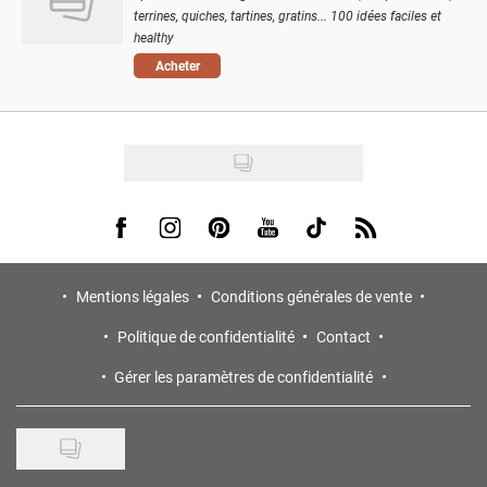
terrines, quiches, tartines, gratins... 100 idées faciles et
healthy
Acheter
Visit us on Facebook
Visit us on Instagram
Visit us on Pinterest
Visit us on Youtube
Visit us on Tiktok
Visit us on Rss
Mentions légales
Conditions générales de vente
Politique de confidentialité
Contact
Gérer les paramètres de confidentialité