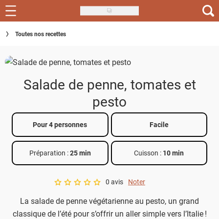
Skip
to
Recettes
Toutes nos recettes
main
content
Inspirations
Conseils
Salade de penne, tomates et
Menu de la semaine
pesto
Actus
Pour 4 personnes
Facile
Téléchargez l'app Saveurs Recettes
Préparation :
25 min
Cuisson :
10 min
Index des recettes
0 avis
Noter
Guide d'achat
A star rating of 0 out of 5.
La salade de penne végétarienne au pesto, un grand
classique de l’été pour s’offrir un aller simple vers l’Italie !