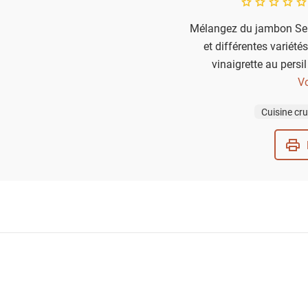
A star rating of 
Mélangez du jambon Se
et différentes variété
vinaigrette au pers
accompagnement léger o
Vo
Cuisine cr