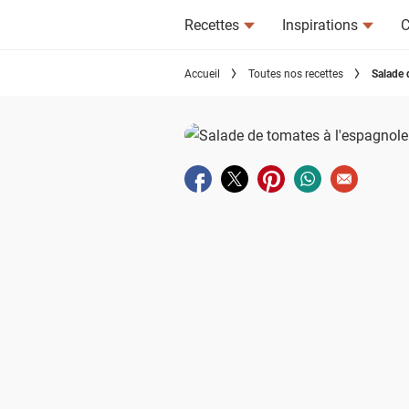
Recettes
Inspirations
C
Accueil
Toutes nos recettes
Salade 
Partager sur facebook
Partager sur twitter
Partager sur pinterest
Partager sur wha
Envoyer à u