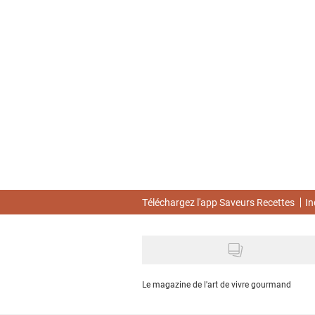
Skip
to
main
content
Téléchargez l'app Saveurs Recettes
In
Le magazine de l'art de vivre gourmand