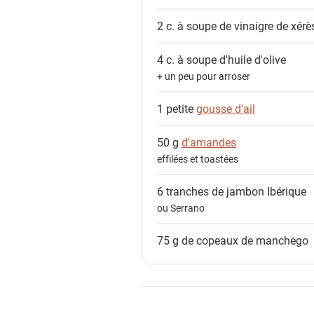
t
2 c. à soupe de
vinaigre de xérè
s
4 c. à soupe
d'huile d'olive
+ un peu pour arroser
1 petite
gousse d'ail
50 g
d'amandes
effilées et toastées
6 tranches de
jambon Ibérique
ou Serrano
75 g de copeaux de
manchego