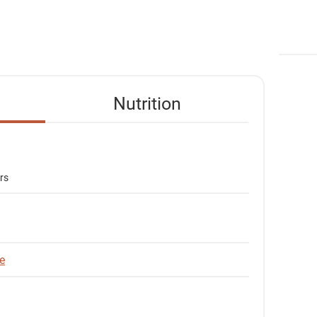
Nutrition
urs
e