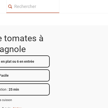
Search
e tomates à
pagnole
en plat ou 6 en entrée
Facile
tion :
25 min
s cuisson