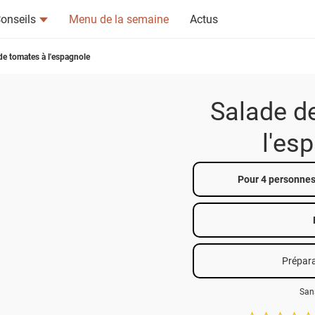
onseils
Menu de la semaine
Actus
de tomates à l'espagnole
Salade d
l'es
tsapp
n ami
Pour 4 personnes 
Prépara
San