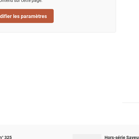
ontenu sur cette page.
ifier les paramètres
n° 325
Hors-série Saveu