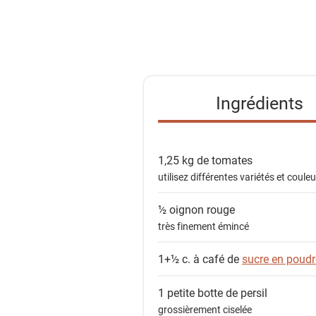
l
i
s
t
e
Ingrédients
d
e
s
1,25 kg de
tomates
i
utilisez différentes variétés et coule
n
g
½
oignon rouge
r
très finement émincé
é
d
1+½ c. à café de
sucre en poudr
i
e
1 petite botte de
persil
n
grossièrement ciselée