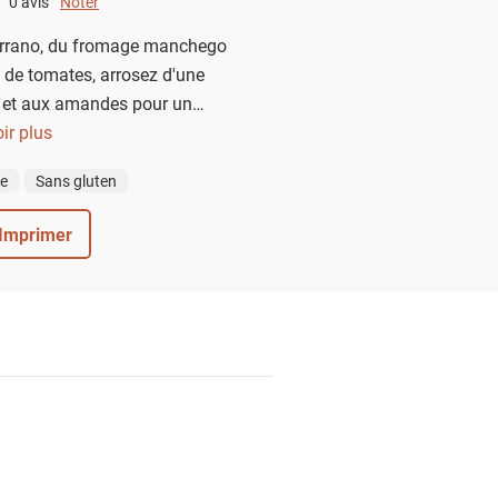
0 avis
Noter
0 out of 5.
rrano, du fromage manchego
s de tomates, arrosez d'une
il et aux amandes pour un
u un plat de tapas estival.
ir plus
ue
Sans gluten
Imprimer