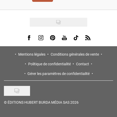
Visit us on Facebook
Visit us on Instagram
Visit us on Pinterest
Visit us on Youtube
Visit us on Tiktok
Visit us on Rss
Mentions légales
Conditions générales de vente
Politique de confidentialité
Contact
Gérer les paramètres de confidentialité
©
ÉDITIONS HUBERT BURDA MÉDIA SAS 2026