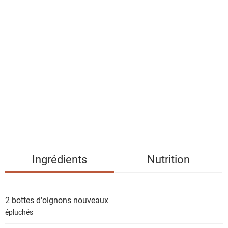
a
l
i
s
t
e
d
e
s
i
n
g
Ingrédients
Nutrition
r
é
d
2 bottes
d'oignons nouveaux
i
épluchés
e