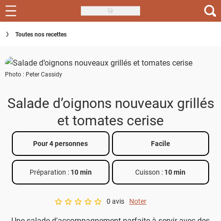
Skip
to
Recettes
Toutes nos recettes
main
content
Inspirations
Photo : Peter Cassidy
Conseils
Menu de la semaine
Salade d’oignons nouveaux grillés
et tomates cerise
Actus
Téléchargez l'app Saveurs Recettes
Pour 4 personnes
Facile
Index des recettes
Préparation :
10 min
Cuisson :
10 min
Guide d'achat
0 avis
Noter
A star rating of 0 out of 5.
Une salade d'accompagnement parfaite à servir avec des