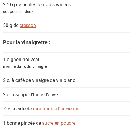
n
270 g de petites
tomates variées
t
coupées en deux
s
50 g de
cresson
Pour la vinaigrette :
1
oignon nouveau
mariné dans du vinaigre
2 c. à café de
vinaigre de vin blanc
2 c. à soupe
d'huile d'olive
½ c. à café de
moutarde à l'ancienne
1 bonne pincée de
sucre en poudre