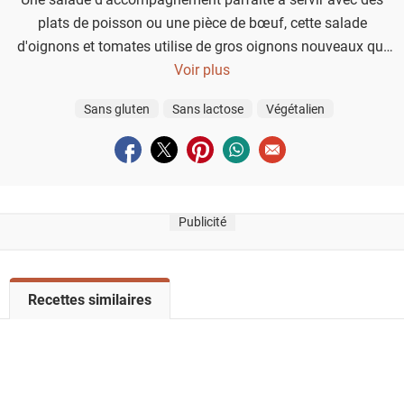
plats de poisson ou une pièce de bœuf, cette salade
d'oignons et tomates utilise de gros oignons nouveaux qui
ne ramolliront pas à la cuisson.
Voir plus
Sans gluten
Sans lactose
Végétalien
Partager sur facebook
Partager sur twitter
Partager sur pinterest
Partager sur whatsapp
Envoyer à un ami
Publicité
V
Recettes similaires
o
i
r
l