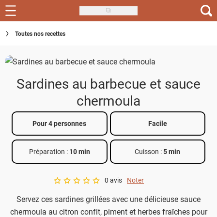
Skip
to
Recettes
Toutes nos recettes
main
content
Inspirations
Conseils
Sardines au barbecue et sauce
Menu de la semaine
chermoula
Actus
Pour 4 personnes
Facile
Téléchargez l'app Saveurs Recettes
Préparation :
10 min
Cuisson :
5 min
Index des recettes
0 avis
Noter
Guide d'achat
A star rating of 0 out of 5.
Servez ces sardines grillées avec une délicieuse sauce
chermoula au citron confit, piment et herbes fraîches pour