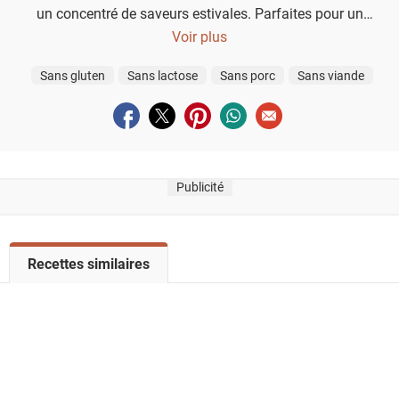
un concentré de saveurs estivales. Parfaites pour un
barbecue décontracté, elles apportent soleil et caractère à
Voir plus
votre table en toute simplicité.
Sans gluten
Sans lactose
Sans porc
Sans viande
Partager sur facebook
Partager sur twitter
Partager sur pinterest
Partager sur whatsapp
Envoyer à un ami
Publicité
V
Recettes similaires
o
i
r
l
a