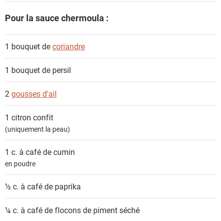
s
Pour la sauce chermoula :
1 bouquet de
coriandre
1 bouquet de
persil
2
gousses d'ail
1
citron confit
(uniquement la peau)
1 c. à café de
cumin
en poudre
½ c. à café de
paprika
¼ c. à café de
flocons de piment séché