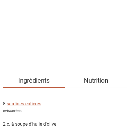
l
i
s
t
e
d
e
s
i
n
g
Ingrédients
Nutrition
r
é
d
8
sardines entières
i
éviscérées
e
n
2 c. à soupe
d'huile d'olive
t