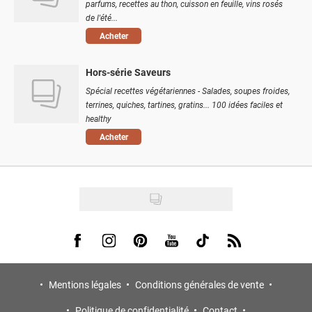
parfums, recettes au thon, cuisson en feuille, vins rosés
de l'été...
Acheter
Hors-série Saveurs
Spécial recettes végétariennes - Salades, soupes froides,
terrines, quiches, tartines, gratins... 100 idées faciles et
healthy
Acheter
Visit us on Facebook
Visit us on Instagram
Visit us on Pinterest
Visit us on Youtube
Visit us on Tiktok
Visit us on Rss
Mentions légales
Conditions générales de vente
Politique de confidentialité
Contact