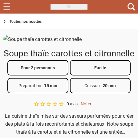
Skip
to
Recettes
Toutes nos recettes
main
content
Inspirations
Conseils
Soupe thaïe carottes et citronnelle
Menu de la semaine
Pour 2 personnes
Facile
Actus
Préparation :
15 min
Cuisson :
20 min
Téléchargez l'app Saveurs Recettes
Index des recettes
0 avis
Noter
A star rating of 0 out of 5.
La cuisine thaïe mise sur des saveurs parfumées pour créer
Guide d'achat
des plats à la fois réconfortants et chaleureux. Notre soupe
thaïe à la carotte et à la citronnelle est une entrée