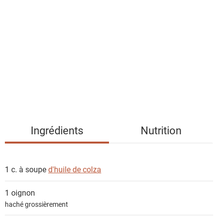
i
s
t
e
d
e
s
i
n
g
Ingrédients
Nutrition
r
é
d
1 c. à soupe
d'huile de colza
i
e
1
oignon
n
haché grossièrement
t