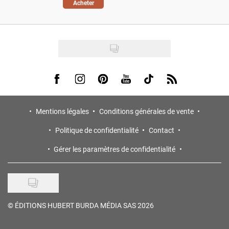
Acheter
Visit us on Facebook
Visit us on Instagram
Visit us on Pinterest
Visit us on Youtube
Visit us on Tiktok
Visit us on Rss
Mentions légales
Conditions générales de vente
Politique de confidentialité
Contact
Gérer les paramètres de confidentialité
©
ÉDITIONS HUBERT BURDA MÉDIA SAS 2026