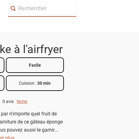
Search
e à l'airfryer
Facile
Cuisson :
30 min
0 avis
Noter
0 out of 5.
ar n'importe quel fruit de
garniture de ce gâteau éponge
Vous pouvez aussi le garnir
rème et de confiture.
ir plus