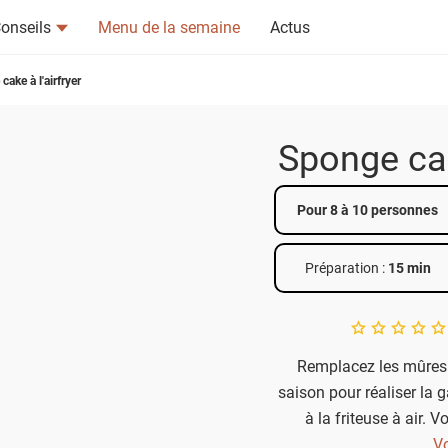
onseils
Menu de la semaine
Actus
ake à l'airfryer
Sponge cak
tsapp
n ami
Pour 8 à 10 personnes
Préparation :
15 min
A star rating of 
Remplacez les mûres p
saison pour réaliser la 
à la friteuse à air. 
simplement de c
Vo