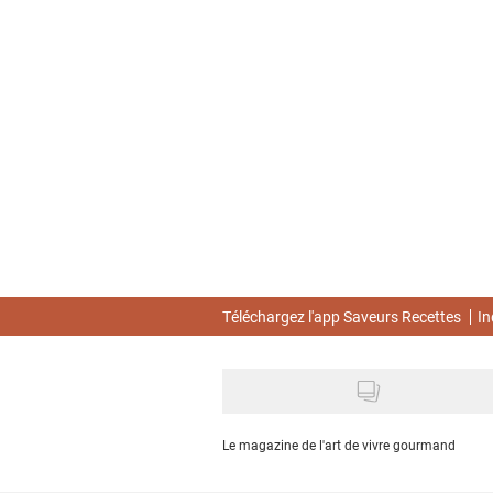
Skip
to
main
content
Téléchargez l'app Saveurs Recettes
In
Le magazine de l'art de vivre gourmand