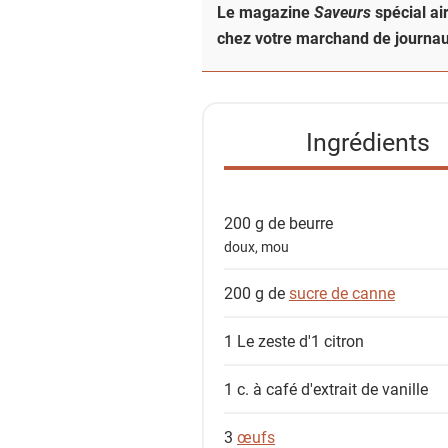
e
Le magazine
Saveurs
spécial ai
d
chez votre marchand de journau
e
s
i
n
Ingrédients
g
r
é
200 g de
beurre
d
doux, mou
i
e
200 g de
sucre de canne
n
1
Le zeste d'1 citron
t
s
1 c. à café
d'extrait de vanille
3
œufs