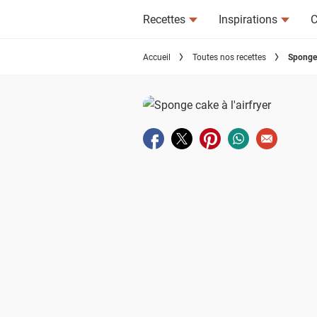
Recettes
Inspirations
C
Accueil
Toutes nos recettes
Sponge c
Partager sur facebook
Partager sur twitter
Partager sur pinterest
Partager sur wha
Envoyer à u