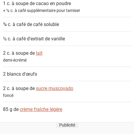
1 c. à soupe de
cacao en poudre
+ ½ c. à café supplémentaire pour tamiser
¾ c. à café de
café soluble
½ c. à café
d'extrait de vanille
2 c. à soupe de
lait
demi-écrémé
2
blancs d'œufs
2 c. à soupe de
sucre muscovado
foncé
85 g de
crème fraîche légère
Publicité