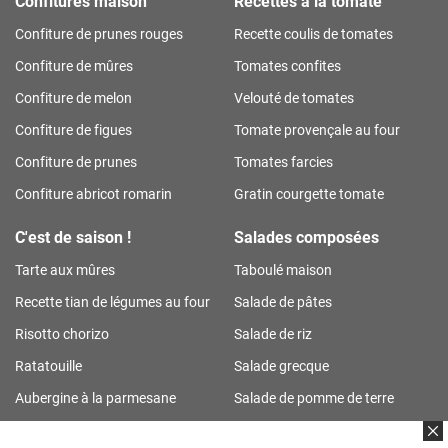
Confitures maison
Recettes à la tomate
Confiture de prunes rouges
Recette coulis de tomates
Confiture de mûres
Tomates confites
Confiture de melon
Velouté de tomates
Confiture de figues
Tomate provençale au four
Confiture de prunes
Tomates farcies
Confiture abricot romarin
Gratin courgette tomate
C'est de saison !
Salades composées
Tarte aux mûres
Taboulé maison
Recette tian de légumes au four
Salade de pâtes
Risotto chorizo
Salade de riz
Ratatouille
Salade grecque
Aubergine à la parmesane
Salade de pomme de terre
Tarte aux prunes
Salade de riz thon