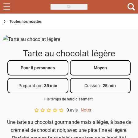
Skip
to
Recettes
Toutes nos recettes
main
content
Inspirations
Conseils
Tarte au chocolat légère
Menu de la semaine
Pour 8 personnes
Moyen
Actus
Préparation :
35 min
Cuisson :
25 min
Téléchargez l'app Saveurs Recettes
+ le temps de refroidissement
Index des recettes
0 avis
Noter
A star rating of 0 out of 5.
Guide d'achat
Une tarte au chocolat gourmande mais allégée, à base de
crème et de chocolat noir, avec une pâte fine et légère.
Parfaite pour se faire plaisir sans trop de culpabilité !