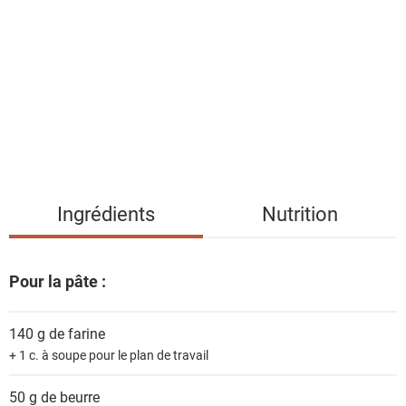
s
t
e
d
e
s
i
n
g
Ingrédients
Nutrition
r
é
d
Pour la pâte :
i
e
140 g de
farine
n
+ 1 c. à soupe pour le plan de travail
t
s
50 g de
beurre