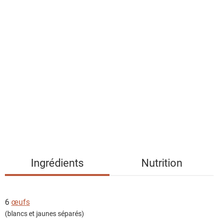
l
a
l
i
s
t
e
d
e
s
i
n
g
Ingrédients
Nutrition
r
é
d
6
œufs
i
(blancs et jaunes séparés)