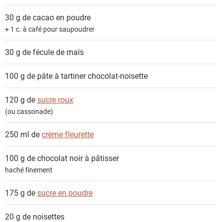
e
n
30 g de
cacao en poudre
t
+ 1 c. à café pour saupoudrer
s
30 g de
fécule de maïs
100 g de
pâte à tartiner chocolat-noisette
120 g de
sucre roux
(ou cassonade)
250 ml de
crème fleurette
100 g de
chocolat noir à pâtisser
haché finement
175 g de
sucre en poudre
20 g de
noisettes