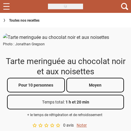
Skip
to
Recettes
Toutes nos recettes
main
content
Inspirations
Photo : Jonathan Gregson
Conseils
Menu de la semaine
Tarte meringuée au chocolat noir
et aux noisettes
Actus
Téléchargez l'app Saveurs Recettes
Pour 10 personnes
Moyen
Index des recettes
Temps total
:
1 h et 20 min
Guide d'achat
+ le temps de réfrigération et de refroidissement
0 avis
Noter
A star rating of 0 out of 5.