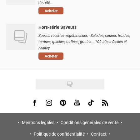
de l'été...
Acheter
Hors-série Saveurs
Spécial recettes végétariennes - Salades, soupes froides,
terrines, quiches, tartines, gratins... 100 idées faciles et
healthy
Acheter
Visit us on Facebook
Visit us on Instagram
Visit us on Pinterest
Visit us on Youtube
Visit us on Tiktok
Visit us on Rss
Mentions légales
Conditions générales de vente
Politique de confidentialité
Contact