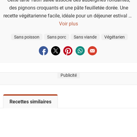
des pignons croquants et une pâte feuilletée dorée. Une
recette végétarienne facile, idéale pour un déjeuner estival ou
une entrée gourmande.
Voir plus
Sans poisson
Sans porc
Sans viande
Végétarien
Partager sur facebook
Partager sur twitter
Partager sur pinterest
Partager sur whatsapp
Envoyer à un ami
Publicité
V
Recettes similaires
o
i
r
l