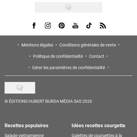
Visit us on Facebook
Visit us on Instagram
Visit us on Pinterest
Visit us on Youtube
Visit us on Tiktok
Visit us on Rss
Mentions légales
Conditions générales de vente
Politique de confidentialité
Contact
Gérer les paramètres de confidentialité
©
ÉDITIONS HUBERT BURDA MÉDIA SAS 2026
Recettes populaires
Idées recettes courgette
Salade vietnamienne
Galettes de courgettes à la