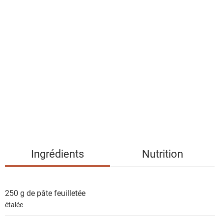
a
l
i
s
t
e
d
e
s
i
n
g
Ingrédients
Nutrition
r
é
d
250 g de
pâte feuilletée
i
étalée
e