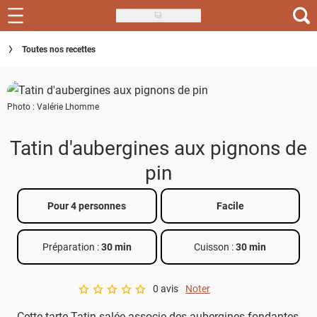
Skip
to
Recettes
Toutes nos recettes
main
content
Inspirations
Photo : Valérie Lhomme
Conseils
Menu de la semaine
Tatin d'aubergines aux pignons de
pin
Actus
Téléchargez l'app Saveurs Recettes
Pour 4 personnes
Facile
Index des recettes
Préparation :
30 min
Cuisson :
30 min
Guide d'achat
0 avis
Noter
A star rating of 0 out of 5.
Cette tarte Tatin salée associe des aubergines fondantes,