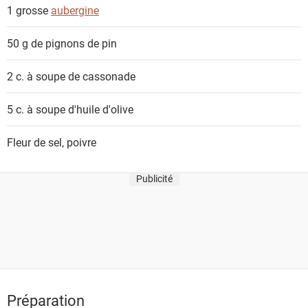
n
1 grosse
aubergine
t
s
50 g de
pignons de pin
2 c. à soupe de
cassonade
5 c. à soupe
d'huile d'olive
Fleur de sel, poivre
Publicité
Préparation