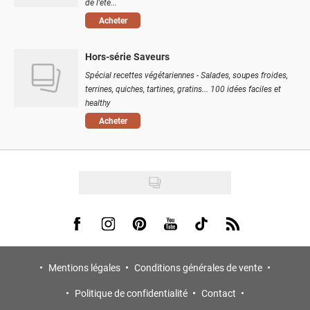
de l'été...
Acheter
Hors-série Saveurs
Spécial recettes végétariennes - Salades, soupes froides,
terrines, quiches, tartines, gratins... 100 idées faciles et
healthy
Acheter
Visit us on Facebook
Visit us on Instagram
Visit us on Pinterest
Visit us on Youtube
Visit us on Tiktok
Visit us on Rss
Mentions légales
Conditions générales de vente
Politique de confidentialité
Contact