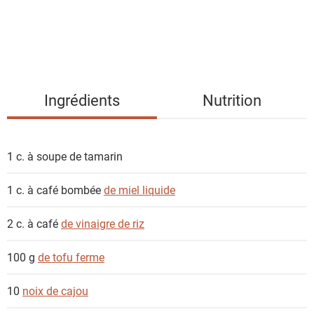
e
s
i
n
g
Ingrédients
Nutrition
r
é
d
1 c. à soupe
de tamarin
i
e
1 c. à café bombée
de miel liquide
n
t
2 c. à café
de vinaigre de riz
s
100 g
de tofu ferme
10
noix de cajou