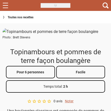
Skip
to
Recettes
Toutes nos recettes
main
content
Inspirations
Photo : Brett Stevens
Conseils
Menu de la semaine
Topinambours et pommes de
terre façon boulangère
Actus
Téléchargez l'app Saveurs Recettes
Pour 6 personnes
Facile
Index des recettes
Temps total
:
2 h
Guide d'achat
0 avis
Noter
A star rating of 0 out of 5.
Une boulangère classique est composée de pommes de