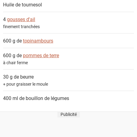
n
Huile de tournesol
t
s
4
gousses d'ail
finement tranchées
600 g de
topinambours
600 g de
pommes de terre
à chair ferme
30 g de
beurre
+ pour graisser le moule
400 ml de
bouillon de légumes
Publicité