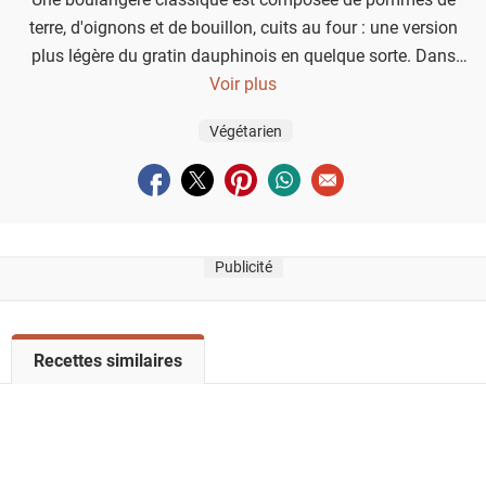
terre, d'oignons et de bouillon, cuits au four : une version
plus légère du gratin dauphinois en quelque sorte. Dans
cette recette, on a aussi ajouté des topinambours qui se
Voir plus
marient très bien à la pomme de terre.
Végétarien
Partager sur facebook
Partager sur twitter
Partager sur pinterest
Partager sur whatsapp
Envoyer à un ami
Publicité
V
Recettes similaires
o
i
r
l