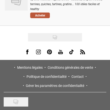
terrines, quiches, tartines, gratins... 100 idées faciles et
healthy
Acheter
Visit us on Facebook
Visit us on Instagram
Visit us on Pinterest
Visit us on Youtube
Visit us on Tiktok
Visit us on Rss
Mentions légales
Conditions générales de vente
Politique de confidentialité
Contact
Gérer les paramètres de confidentialité