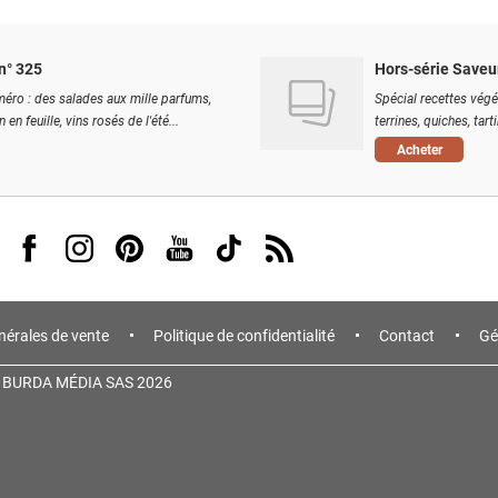
n° 325
Hors-série Saveu
éro : des salades aux mille parfums,
Spécial recettes végé
 en feuille, vins rosés de l'été...
terrines, quiches, tart
Acheter
Visit us on Facebook
Visit us on Instagram
Visit us on Pinterest
Visit us on Youtube
Visit us on Tiktok
Visit us on Rss
nérales de vente
Politique de confidentialité
Contact
Gé
 BURDA MÉDIA SAS 2026