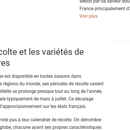
séduit par sa saveur dou
France principalement d'
elle fait partie intégrant
Voir plus
Bien plus qu'une simple
recèle de nombreux secre
statut de superaliment.
olte et les variétés de
res
e est disponible en toutes saisons dans
rs régions du monde, ses périodes de récolte varient
eillette se prolonge presque tout au long de l'année,
étale typiquement de mars à juillet. Ce décalage
d'approvisionnement sur les étals français.
mite pas à leur calendrier de récolte. On dénombre
e globe, chacune ayant ses propres caractéristiques