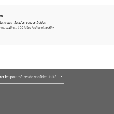
rs
tariennes - Salades, soupes froides,
ines, gratins... 100 idées faciles et healthy
rer les paramètres de confidentialité