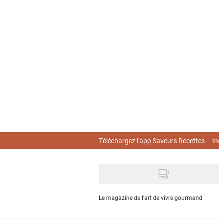
Skip
to
main
content
Téléchargez l'app Saveurs Recettes
In
Le magazine de l'art de vivre gourmand