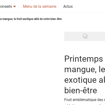
onseils
Menu de la semaine
Actus
a mangue, le fruit exotique allié de votre bien-être
tsapp
n ami
Sponsorisé par
Seeberger
Printemps 
mangue, le 
exotique al
bien-être
Fruit emblématique des r