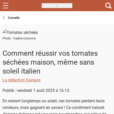
Skip
to
Recettes
Conseils
main
content
Inspirations
Photo : Valérie Lhomme
Conseils
Menu de la semaine
Comment réussir vos tomates
séchées maison, même sans
Actus
soleil italien
Téléchargez l'app Saveurs Recettes
La rédaction Saveurs
Index des recettes
Publié : vendredi 1 août 2025 à 16:13
Guide d'achat
En restant longtemps au soleil, ces tomates perdent leurs
rondeurs, mais gagnent en saveur ! Ce condiment naturel
d’origine italienne est une vraie gourmandise, qui relève de