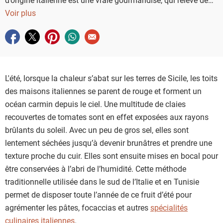
ses arômes acidulés de nombreux plats, toute l’année.
Voir plus
Partager sur facebook
Partager sur twitter
Partager sur pinterest
Partager sur whatsapp
Envoyer à un ami
L'été, lorsque la chaleur s’abat sur les terres de Sicile, les toits
des maisons italiennes se parent de rouge et forment un
océan carmin depuis le ciel. Une multitude de claies
recouvertes de tomates sont en effet exposées aux rayons
brûlants du soleil. Avec un peu de gros sel, elles sont
lentement séchées jusqu’à devenir brunâtres et prendre une
texture proche du cuir. Elles sont ensuite mises en bocal pour
être conservées à l’abri de l’humidité. Cette méthode
traditionnelle utilisée dans le sud de l’Italie et en Tunisie
permet de disposer toute l’année de ce fruit d’été pour
agrémenter les pâtes, focaccias et autres
spécialités
culinaires italiennes
.