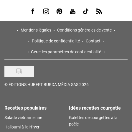
Visit us on Facebook
Visit us on Instagram
Visit us on Pinterest
Visit us on Youtube
Visit us on Tiktok
Visit us on Rss
Mentions légales
Conditions générales de vente
Politique de confidentialité
Contact
Gérer les paramètres de confidentialité
©
ÉDITIONS HUBERT BURDA MÉDIA SAS 2026
Recettes populaires
Idées recettes courgette
Salade vietnamienne
Galettes de courgettes à la
poêle
Halloumi à l'airfryer