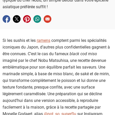
asiatique préférée suffit !
Partager sur facebook
Partager sur twitter
Partager sur pinterest
Partager sur whatsapp
Envoyer à un ami
Si les sushis et les
ramens
comptent parmi les spécialités
iconiques du Japon, d’autres plus confidentielles gagnent à
être connues. C’est le cas du fameux
black cod miso
imaginé par le chef Nobu Matsuhisa, une recette devenue
emblématique pour son équilibre parfait les saveurs. Une
marinade simple, à base de miso blanc, de saké et de mirin,
qui transforme complètement le poisson et lui donne une
texture fondante, presque confite, avec une surface
légèrement caramélisée. Une préparation qui se décline
aujourd’hui dans une version accessible, à reproduire
facilement à la maison, grâce à la recette partagée par
Monelle Godaert, alias
@not_so_superflu
sur Instagram.