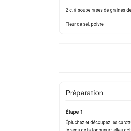
t
2 c. à soupe rases de
graines de
s
Fleur de sel, poivre
Préparation
Étape 1
Épluchez et découpez les carott
le sens de la longueur : elles do