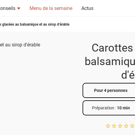
onseils
Menu de la semaine
Actus
s glacées au balsamique et au sirop d'érable
Carottes
balsamique
tsapp
n ami
d'
Pour 4 personnes
Préparation :
10 min
A star rating of 