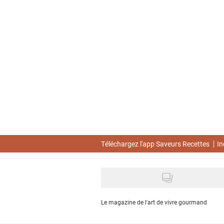
Skip
to
main
content
Téléchargez l'app Saveurs Recettes
In
Le magazine de l'art de vivre gourmand