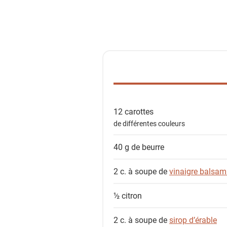
l
i
s
t
e
d
e
s
12
carottes
i
de différentes couleurs
n
g
40 g de
beurre
r
é
2 c. à soupe de
vinaigre balsam
d
i
½
citron
e
n
2 c. à soupe de
sirop d’érable