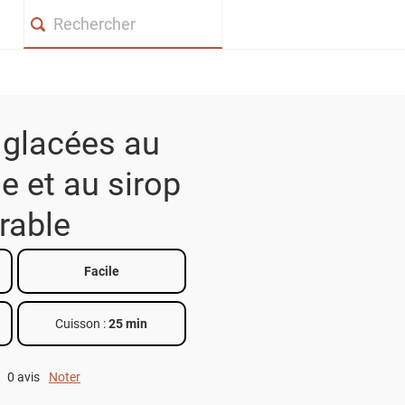
Search
 glacées au
 et au sirop
érable
Facile
Cuisson :
25 min
0 avis
Noter
0 out of 5.