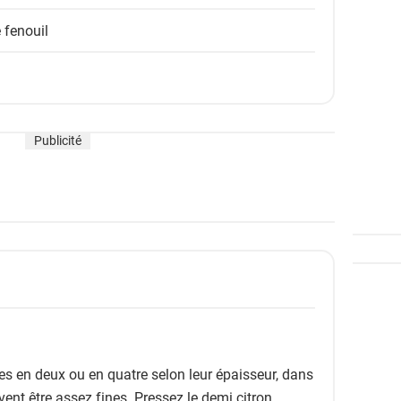
 fenouil
Publicité
es en deux ou en quatre selon leur épaisseur, dans
ivent être assez fines. Pressez le demi citron.