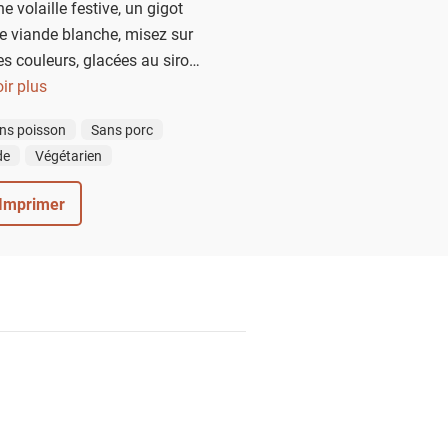
volaille festive, un gigot
e viande blanche, misez sur
es couleurs, glacées au sirop
le note anisée de fenouil.
ir plus
ns poisson
Sans porc
de
Végétarien
Imprimer