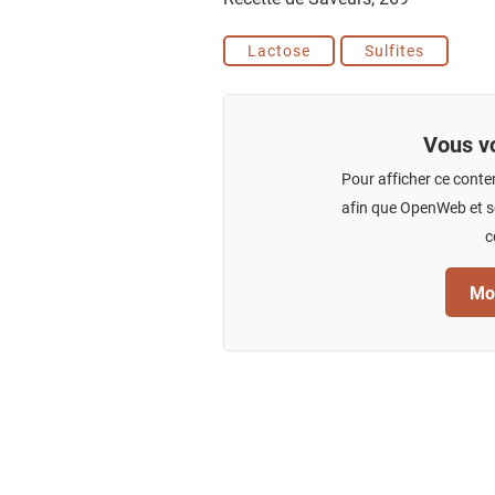
Lactose
Sulfites
Vous vo
Pour afficher ce conte
afin que OpenWeb et se
c
Mod