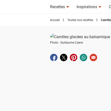
Recettes
Inspirations
C
Accueil
Toutes nos recettes
Carotte
Photo : Guillaume Czerw
Partager sur facebook
Partager sur twitter
Partager sur pinterest
Partager sur wha
Envoyer à u