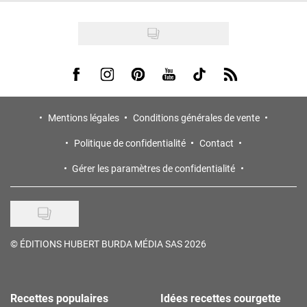
Visit us on Facebook
Visit us on Instagram
Visit us on Pinterest
Visit us on Youtube
Visit us on Tiktok
Visit us on Rss
Mentions légales
Conditions générales de vente
Politique de confidentialité
Contact
Gérer les paramètres de confidentialité
©
ÉDITIONS HUBERT BURDA MÉDIA SAS 2026
Recettes populaires
Idées recettes courgette