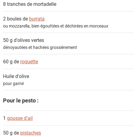
e
8 tranches de
mortadelle
n
t
2 boules de
burrata
s
ou mozzarella, bien égouttées et déchirées en morceaux
50 g
d'olives vertes
dénoyautées et hachées grossièrement
60 g de
roquette
Huile d'olive
pour garnir
Pour le pesto :
1
gousse d'ail
50 g de
pistaches