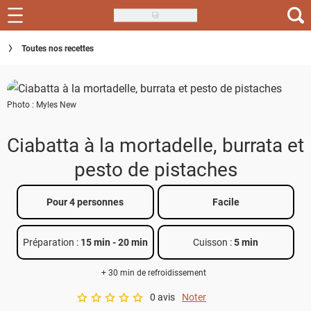
Skip
to
Recettes
Toutes nos recettes
main
content
Inspirations
Photo : Myles New
Conseils
Menu de la semaine
Ciabatta à la mortadelle, burrata et
pesto de pistaches
Actus
Téléchargez l'app Saveurs Recettes
Pour 4 personnes
Facile
Index des recettes
Préparation :
15 min
-
20 min
Cuisson :
5 min
Guide d'achat
+ 30 min de refroidissement
0 avis
Noter
A star rating of 0 out of 5.