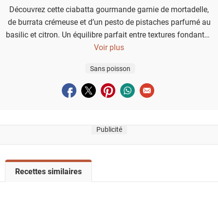
Découvrez cette ciabatta gourmande garnie de mortadelle,
de burrata crémeuse et d’un pesto de pistaches parfumé au
basilic et citron. Un équilibre parfait entre textures fondantes
et saveurs fraîches, idéal pour un repas simple mais plein de c
Voir plus
Sans poisson
Partager sur facebook
Partager sur twitter
Partager sur pinterest
Partager sur whatsapp
Envoyer à un ami
Publicité
V
Recettes similaires
o
i
r